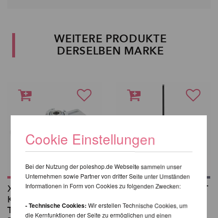
WEITERE PRODUKTE
DERSELBEN MARKE
Cookie Einstellungen
Bei der Nutzung der poleshop.de Webseite sammeln unser
Unternehmen sowie Partner von dritter Seite unter Umständen
Informationen in Form von Cookies zu folgenden Zwecken:
X-Pole
X-Stage Lite NST04LT
Kugelhalterung auf
ab 1.136,97 EUR
- Technische Cookies:
Wir erstellen Technische Cookies, um
Traversenplatte –
inkl. 23 % MwSt. zzgl.
die Kernfunktionen der Seite zu ermöglichen und einen