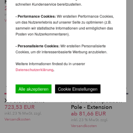
PX/NXN/PCX/NCX
Versandkosten
schnellen Kundenservice bereitzustellen.
267,71 EUR
inkl. 23 % MwSt. zzgl.
- Performance Cookies:
Wir erstellen Performance Cookies,
Versandkosten
um das Nutzererlebnis auf unserer Seite zu optimieren (z.B.
sammeln wir statistische Informationen und ermöglichen das
Posten von Nutzerkommentaren).
- Personalisierte Cookies:
Wir erstellen Personalisierte
Cookies, um dir interessenbasierte Werbung anzubieten.
Weitere Informationen findest du in unserer
Datenschutzerklärung
.
Alle akzeptieren
Cookie Einstellungen
X-Pole A-Frame
X-Pole Competition
723,53 EUR
Pole - Extension
ab 81,66 EUR
inkl. 23 % MwSt. zzgl.
Versandkosten
inkl. 23 % MwSt. zzgl.
Versandkosten