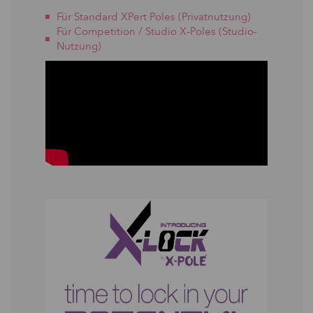
Für Standard XPert Poles (Privatnutzung)
Für Competition / Studio X-Poles (Studio-
Nutzung)