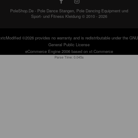
PoleShop.De - Pole Dance Stangen, Pole Dancing Equipment und
Sport- und Fitness Kleidung © 2010 - 2026
xtcModified
©2026 provides no warranty and is redistributable under the
GNU
General Public License
eCommerce Engine 2006 based on
xt:Commerce
Parse Time: 0.045s