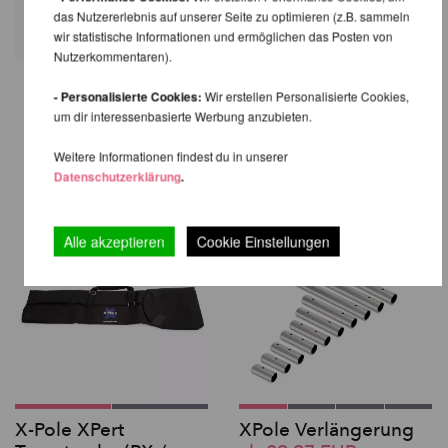
das Nutzererlebnis auf unserer Seite zu optimieren (z.B. sammeln
wir statistische Informationen und ermöglichen das Posten von
Nutzerkommentaren).
- Personalisierte Cookies:
Wir erstellen Personalisierte Cookies,
WIR EMPFEHLEN IHNEN NOCH
um dir interessenbasierte Werbung anzubieten.
FOLGENDE PRODUKTE
Weitere Informationen findest du in unserer
Datenschutzerklärung
.
Alle akzeptieren
Cookie Einstellungen
X-Pole XPert
XPole Verlängerung