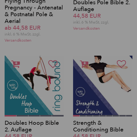
Flying Through
Doubles Pole Bible 2.
Pregnancy - Antenatal
Auflage
& Postnatal Pole &
44,58 EUR
Aerial
inkl. 6 % MwSt. zzgl.
ab 44,58 EUR
Versandkosten
inkl. 6 % MwSt. zzgl.
Versandkosten
Doubles Hoop Bible
Strength &
2. Auflage
Conditioning Bible
44,58 EUR
44,58 EUR