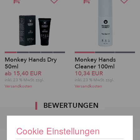
Monkey Hands Dry
Monkey Hands
50ml
Cleaner 100ml
ab 15,40 EUR
10,34 EUR
inkl. 23 % MwSt. zzgl.
inkl. 23 % MwSt. zzgl.
Versandkosten
Versandkosten
BEWERTUNGEN
Cookie Einstellungen