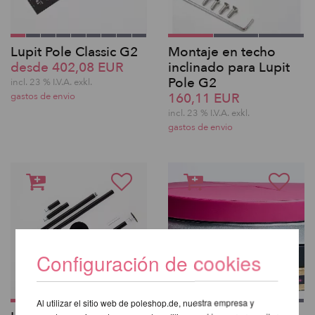
Lupit Pole Classic G2
Montaje en techo
desde 402,08 EUR
inclinado para Lupit
Pole G2
incl. 23 % I.V.A. exkl.
160,11 EUR
gastos de envio
incl. 23 % I.V.A. exkl.
gastos de envio
Configuración de cookies
Al utilizar el sitio web de poleshop.de, nuestra empresa y