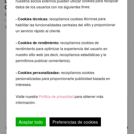
Lupit Pole Classic G2
Lupit Pole Mat
nuestros socios externos pueden utilizar cookies para recopilar
QUICK LOCK
Premium 150 cm
datos de los usuarios con los siguientes fines:
desde 443,42 EUR
desde 325,59 EUR
- Cookies técnicas:
recopilamos cookies técnicas para
incl. 23 % I.V.A. exkl.
incl. 23 % I.V.A. exkl.
habilitar las funcionalidades centrales del sitio y proporcionar
gastos de envio
gastos de envio
un servicio rápido al cliente.
- Cookies de rendimiento:
recopilamos cookies de
rendimiento para optimizar la experiencia del usuario en
nuestro sitio web (es decir, recopilamos estadísticas y le
permitimos publicar comentarios).
OTROS PRODUCTOS DE LA
- Cookies personalizadas:
recopilamos cookies
MISMA MARCA
personalizadas para proporcionarle publicidad basada en
intereses.
Visite nuestra
Política de privacidad
para obtener más
información.
Aceptar todo
Preferencias de cookies