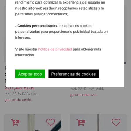
rendimiento para optimizar la experiencia del usuario en
nuestro sitio web (es decir, recopilamos estadísticas y le
permitimos publicar comentarios).
- Cookies personalizadas:
recopilamos cookies
personalizadas para proporcionarle publicidad basada en
intereses.
Visite nuestra
Política de privacidad
para obtener más
información.
Lupit Pole Classic
Lupit Pole Classic G2
Aceptar todo
Preferencias de cookies
Quick Lock Set para
QUICK LOCK
Reequipamiento
desde 443,42 EUR
201,45 EUR
incl. 23 % I.V.A. exkl.
incl. 23 % I.V.A. exkl.
gastos de envio
gastos de envio