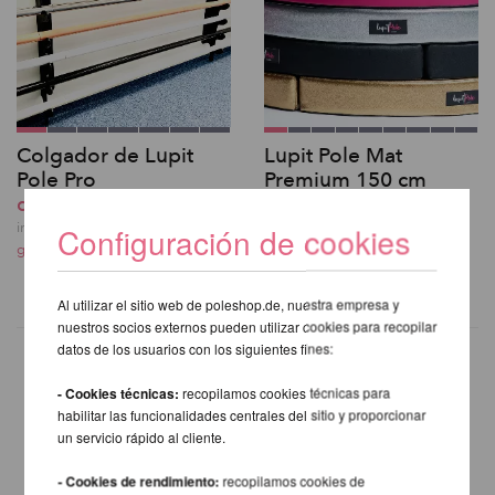
Colgador de Lupit
Lupit Pole Mat
Pole Pro
Premium 150 cm
desde 304,92 EUR
desde 325,59 EUR
incl. 23 % I.V.A. exkl.
incl. 23 % I.V.A. exkl.
Configuración de cookies
gastos de envio
gastos de envio
Al utilizar el sitio web de poleshop.de, nuestra empresa y
nuestros socios externos pueden utilizar cookies para recopilar
datos de los usuarios con los siguientes fines:
- Cookies técnicas:
recopilamos cookies técnicas para
OTROS PRODUCTOS DE LA
habilitar las funcionalidades centrales del sitio y proporcionar
un servicio rápido al cliente.
MISMA MARCA
- Cookies de rendimiento:
recopilamos cookies de