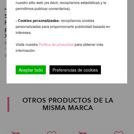
nuestro sitio web (es decir, recopilamos estadísticas y le
permitimos publicar comentarios).
Soporte de techo
- Cookies personalizadas:
recopilamos cookies
horizontal estándar
personalizadas para proporcionarle publicidad basada en
para Barra Giratorio
intereses.
XPert
desde 155,04 EUR
Visite nuestra
Política de privacidad
para obtener más
incl. 23 % I.V.A. exkl.
información.
gastos de envio
Aceptar todo
Preferencias de cookies
OTROS PRODUCTOS DE LA
MISMA MARCA