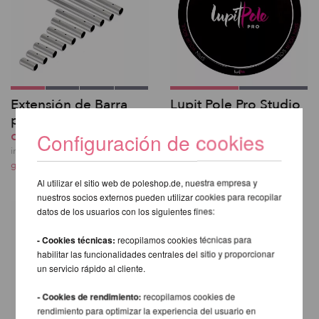
Extensión de Barra
Lupit Pole Pro Studio
para X-Pole
Etiqueta de piso
desde 29,97 EUR
20,66 EUR
Configuración de cookies
incl. 23 % I.V.A. exkl.
incl. 23 % I.V.A. exkl.
gastos de envio
gastos de envio
Al utilizar el sitio web de poleshop.de, nuestra empresa y
nuestros socios externos pueden utilizar cookies para recopilar
datos de los usuarios con los siguientes fines:
- Cookies técnicas:
recopilamos cookies técnicas para
habilitar las funcionalidades centrales del sitio y proporcionar
un servicio rápido al cliente.
- Cookies de rendimiento:
recopilamos cookies de
rendimiento para optimizar la experiencia del usuario en