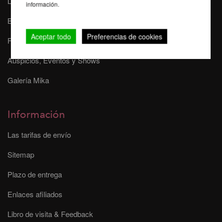
La seguridad durante el Pole Dance
información.
Buscador de Pole
Aceptar todo
Preferencias de cookies
FAQ - Preguntas más frecuentes
Auspicios, Eventos y Shows
Galería Mika
Información
Las tarifas de envío
Sitemap
Plazo de entrega
Enlaces afiliados
Libro de visita & Feedback