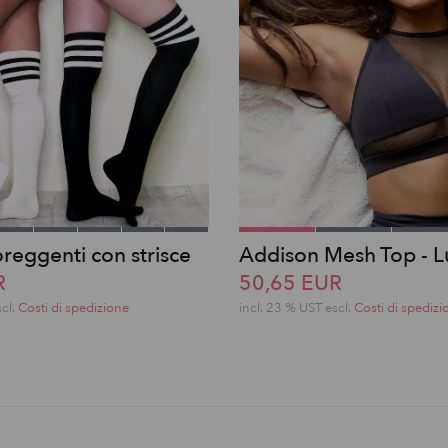
reggenti con strisce
Addison Mesh Top - L
R
50,65 EUR
scl.
Costi di spedizione
incl. 23 % UST escl.
Costi di spedizi