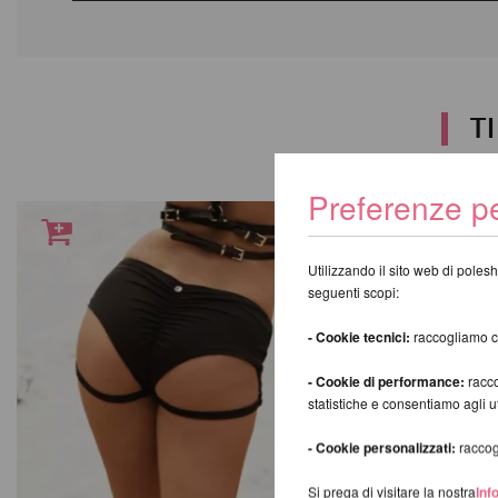
T
Preferenze pe
Utilizzando il sito web di polesh
seguenti scopi:
- Cookie tecnici:
raccogliamo coo
- Cookie di performance:
racco
statistiche e consentiamo agli 
- Cookie personalizzati:
raccogl
Si prega di visitare la nostra
Inf