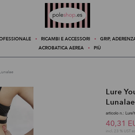
Poleshop.de
ROFESSIONALE
RICAMBI E ACCESSORI
GRIP, ADERENZ
ACROBATICA AEREA
PIÙ
 Lunalae
Lure Yo
Lunalae
articolo n.: Lure
40,31 E
incl. 23 % UST e