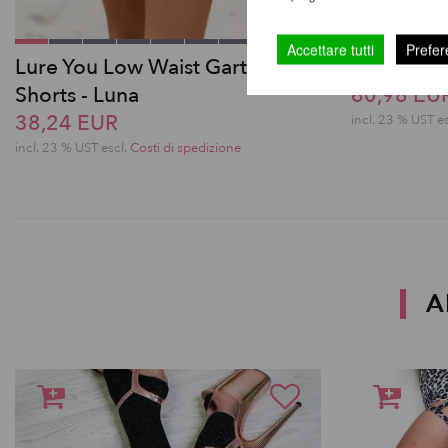
Accettare tutti
Prefer
Lure You Low Waist Garter
Zena Gart
Shorts - Luna
60,98 EU
38,24 EUR
incl. 23 % UST e
incl. 23 % UST escl.
Costi di spedizione
A