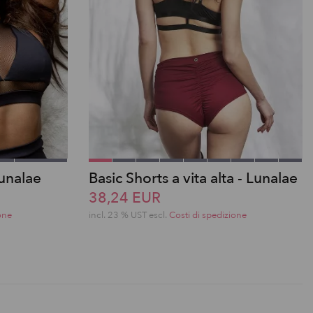
unalae
Basic Shorts a vita alta - Lunalae
38,24 EUR
one
incl. 23 % UST escl.
Costi di spedizione