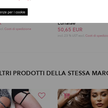
enze per i cookie
er Overalls Shorts
Kehlani High Waist Bo
R
Lunalae
50,65 EUR
scl.
Costi di spedizione
incl. 23 % UST escl.
Costi di spedizi
LTRI PRODOTTI DELLA STESSA MAR