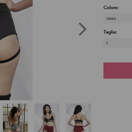
Colore:
rosso
Taglia:
L