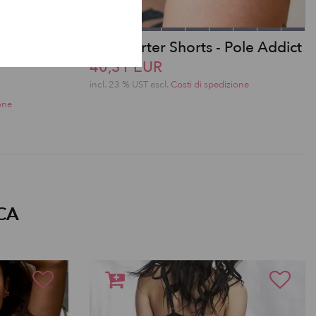
ttoms -
Bliss Garter Shorts - Pole Addict
40,31 EUR
incl. 23 % UST escl.
Costi di spedizione
one
CA