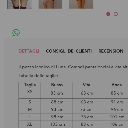
DETTAGLI
CONSIGLI DEI CLIENTI
RECENSIONI
Il pezzo iconico di Luna. Comodi pantaloncini a vita alta
Tabella delle taglie:
Taglia
Busto
Vita
Anca
XS
83 cm
63 cm
85 cm
S
88 cm
68 cm
91 cm
M
93 cm
73 cm
96 cm
L
98 cm
78 cm
101 cm
XL
103 cm
83 cm
106 cm