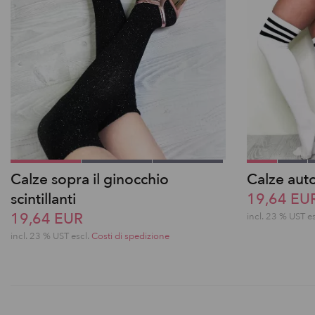
Calze sopra il ginocchio
Calze auto
scintillanti
19,64 EU
19,64 EUR
incl. 23 % UST e
incl. 23 % UST escl.
Costi di spedizione