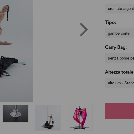
cromato argen
Tipo:
gambe corte
Carry Bag:
senza borse per
Altezza totale
alto 3m - Stan