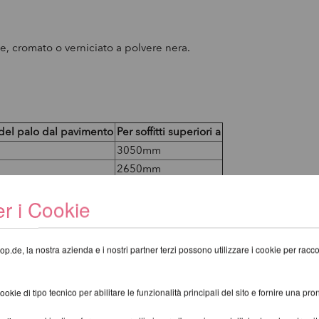
le, cromato o verniciato a polvere nera.
 del palo dal pavimento
Per soffitti superiori a
3050mm
2650mm
2400mm
r i Cookie
2150mm
op.de, la nostra azienda e i nostri partner terzi possono utilizzare i cookie per raccogl
lco quando hai queste caratteristiche: un ballerino di 70 kg, ruot
palco quando hai queste caratteristiche: un ballerino di 70kg, ruo
kie di tipo tecnico per abilitare le funzionalità principali del sito e fornire una pron