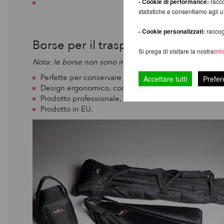
- Cookie di performance:
racco
statistiche e consentiamo agli 
- Cookie personalizzati:
raccogl
Borse per il trasporto
Si prega di visitare la nostra
Inf
Nota: le borse non sono incluse nel set standard. Se ne
Perfette per conservare il tuo LUPIT POLE STAGE.
Accettare tutti
Prefer
Design ergonomico, con l'aggiunta delle ruote per faci
Prodotto professionale, confezionato con materiali d'
Prodotto in EU.