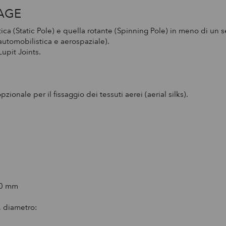
TAGE
tica (Static Pole) e quella rotante (Spinning Pole) in meno di un
automobilistica e aerospaziale).
upit Joints.
ionale per il fissaggio dei tessuti aerei (aerial silks).
810 mm
, diametro: