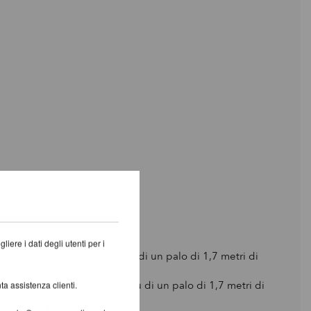
iere i dati degli utenti per i
a a 0.81 giri al secondo, su di un palo di 1,7 metri di
ta a 1,02 giri al secondo, su di un palo di 1,7 metri di
ta assistenza clienti.