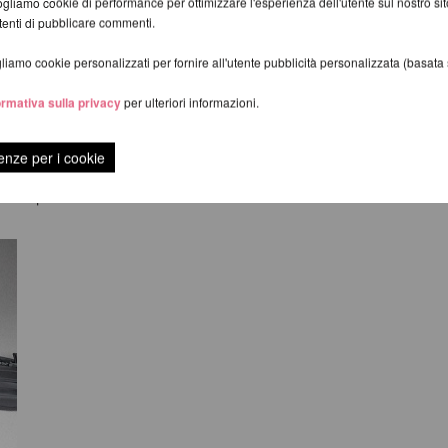
gliamo cookie di performance per ottimizzare l'esperienza dell'utente sul nostro s
utenti di pubblicare commenti.
iamo cookie personalizzati per fornire all'utente pubblicità personalizzata (basata su
ormativa sulla privacy
per ulteriori informazioni.
cessarie, seleziona l'opzione "con borse per il trasporto".
enze per i cookie
litarne il trasporto.
alta qualità.