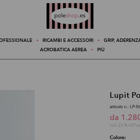
Poleshop.de
ROFESSIONALE
RICAMBI E ACCESSORI
GRIP, ADERENZ
ACROBATICA AEREA
PIÙ
Lupit P
articolo n.: LP-S
da 1.28
incl. 23 % UST e
Colore: