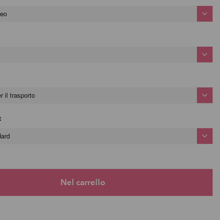
teo
 il trasporto
:
dard