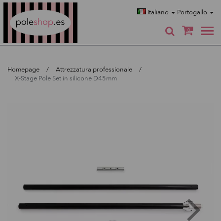
Poleshop.de
Italiano
Portogallo
0
Homepage
Attrezzatura professionale
X-Stage Pole Set in silicone D45mm