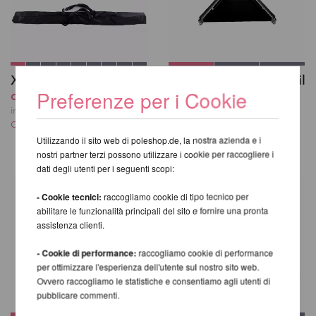
X-Stage Pole Set
Set di 3 supporti per il
Preferenze per i Cookie
da 298,71 EUR
peso X-Stage
Da 133,34 EUR
incl. 23 % UST escl.
Costi di spedizione
incl. 23 % UST escl.
Utilizzando il sito web di poleshop.de, la nostra azienda e i
Costi di spedizione
nostri partner terzi possono utilizzare i cookie per raccogliere i
dati degli utenti per i seguenti scopi:
- Cookie tecnici:
raccogliamo cookie di tipo tecnico per
abilitare le funzionalità principali del sito e fornire una pronta
assistenza clienti.
- Cookie di performance:
raccogliamo cookie di performance
per ottimizzare l'esperienza dell'utente sul nostro sito web.
Ovvero raccogliamo le statistiche e consentiamo agli utenti di
pubblicare commenti.