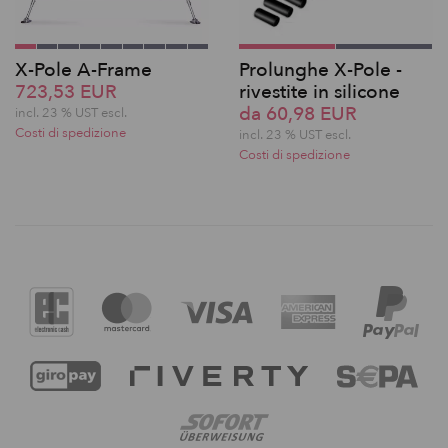
X-Pole A-Frame
Prolunghe X-Pole -
723,53 EUR
rivestite in silicone
da 60,98 EUR
incl. 23 % UST escl.
Costi di spedizione
incl. 23 % UST escl.
Costi di spedizione