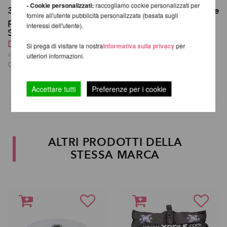
- Cookie personalizzati:
raccogliamo cookie personalizzati per
3 pannelli per
Set completo di borse
fornire all'utente pubblicità personalizzata (basata sugli
pavimenti X-Pole X-
da trasporto X-Stage
interessi dell'utente).
Stage e X-Stage Lite
268,74 EUR
Da 298,71 EUR
incl. 23 % UST escl.
Si prega di visitare la nostra
Informativa sulla privacy
per
Costi di spedizione
incl. 23 % UST escl.
ulteriori informazioni.
Costi di spedizione
Accettare tutti
Preferenze per i cookie
ALTRI PRODOTTI DELLA
STESSA MARCA