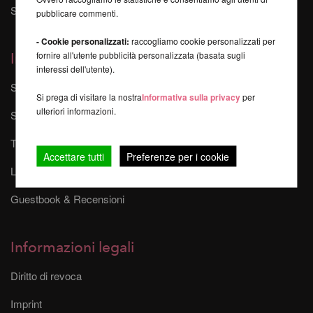
Sponsorizzazioni ed eventi
pubblicare commenti.
- Cookie personalizzati:
raccogliamo cookie personalizzati per
fornire all'utente pubblicità personalizzata (basata sugli
Informazioni
interessi dell'utente).
Sitemap
Si prega di visitare la nostra
Informativa sulla privacy
per
ulteriori informazioni.
Spese di spedizione
Tempi di consegna
Accettare tutti
Preferenze per i cookie
Link di affiliazione
Guestbook & Recensioni
Informazioni legali
Diritto di revoca
Imprint