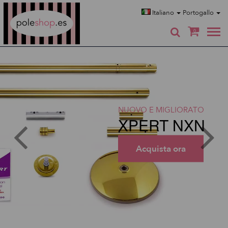
Poleshop.de
Italiano
Portogallo
0
NUOVO E MIGLIORATO
XPERT NXN
Acquista ora