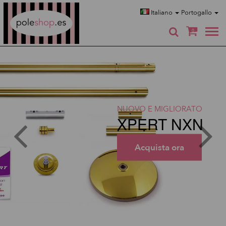
Poleshop.de
Italiano
Portogallo
0
NUOVO E MIGLIORATO
XPERT NXN
Acquista ora