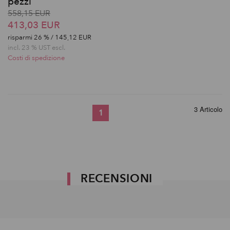
pezzi
558,15 EUR
413,03 EUR
risparmi
26
% / 145,12 EUR
incl. 23 % UST escl.
Costi di spedizione
3 Articolo
1
RECENSIONI