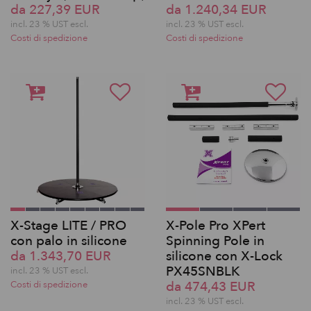
da 227,39 EUR
da 1.240,34 EUR
incl. 23 % UST escl.
incl. 23 % UST escl.
Costi di spedizione
Costi di spedizione
X-Stage LITE / PRO
X-Pole Pro XPert
con palo in silicone
Spinning Pole in
da 1.343,70 EUR
silicone con X-Lock
PX45SNBLK
incl. 23 % UST escl.
da 474,43 EUR
Costi di spedizione
incl. 23 % UST escl.