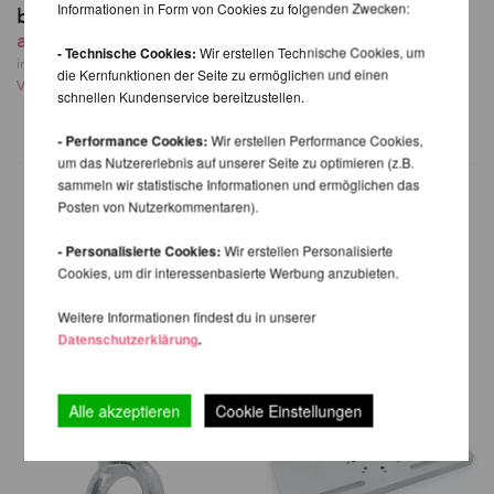
Informationen in Form von Cookies zu folgenden Zwecken:
bis 4,5m
Versandkosten
ab 713,19 EUR
- Technische Cookies:
Wir erstellen Technische Cookies, um
inkl. 23 % MwSt. zzgl.
die Kernfunktionen der Seite zu ermöglichen und einen
Versandkosten
schnellen Kundenservice bereitzustellen.
- Performance Cookies:
Wir erstellen Performance Cookies,
um das Nutzererlebnis auf unserer Seite zu optimieren (z.B.
sammeln wir statistische Informationen und ermöglichen das
Posten von Nutzerkommentaren).
WEITERE PRODUKTE
- Personalisierte Cookies:
Wir erstellen Personalisierte
Cookies, um dir interessenbasierte Werbung anzubieten.
DERSELBEN MARKE
Weitere Informationen findest du in unserer
Datenschutzerklärung
.
Alle akzeptieren
Cookie Einstellungen