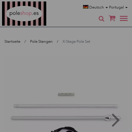
Poleshop.de
Deutsch
Portugal
0
Startseite
Pole Stangen
X-Stage Pole Set