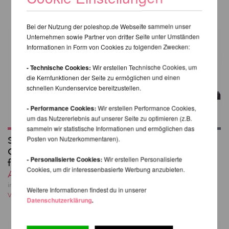
Bei der Nutzung der poleshop.de Webseite sammeln unser
Unternehmen sowie Partner von dritter Seite unter Umständen
Informationen in Form von Cookies zu folgenden Zwecken:
- Technische Cookies:
Wir erstellen Technische Cookies, um
die Kernfunktionen der Seite zu ermöglichen und einen
schnellen Kundenservice bereitzustellen.
- Performance Cookies:
Wir erstellen Performance Cookies,
um das Nutzererlebnis auf unserer Seite zu optimieren (z.B.
sammeln wir statistische Informationen und ermöglichen das
Set mit 3
X-Stage Silikon Pole
Posten von Nutzerkommentaren).
Gewichtshalterungen
Set D45mm
- Personalisierte Cookies:
Wir erstellen Personalisierte
für X-Stage
381,40 EUR
Cookies, um dir interessenbasierte Werbung anzubieten.
Ab 133,34 EUR
inkl. 23 % MwSt. zzgl.
Versandkosten
inkl. 23 % MwSt. zzgl.
Weitere Informationen findest du in unserer
Versandkosten
Datenschutzerklärung
.