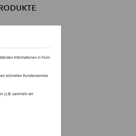
PRODUKTE
ständen Informationen in Form
inen schnellen Kundenservice
en (z.B. sammeln wir
terung