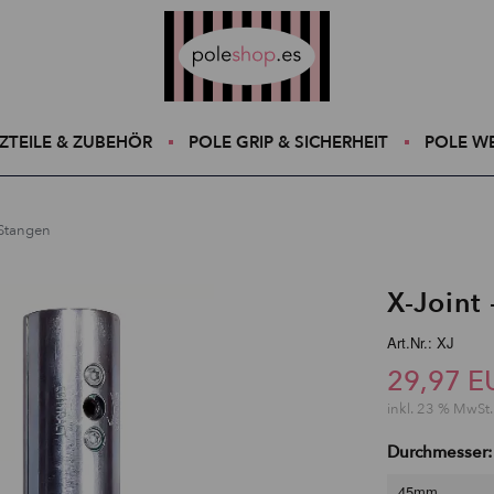
Poleshop.de
ZTEILE & ZUBEHÖR
POLE GRIP & SICHERHEIT
POLE W
 Stangen
X-Joint
Art.Nr.: XJ
29,97 E
inkl. 23 % MwSt.
Durchmesser:
45mm