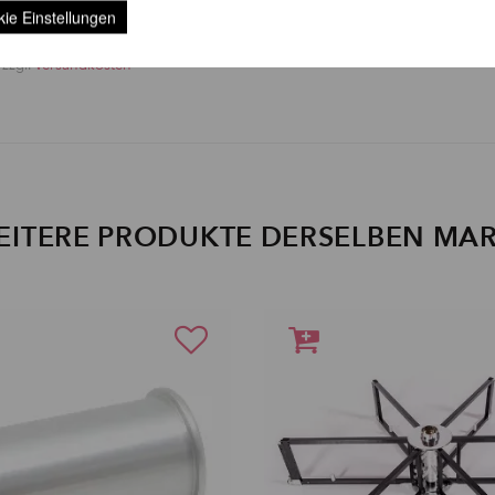
kleber
ab 155,04 EUR
ie Einstellungen
R
inkl. 23 % MwSt. zzgl.
Versandkost
 zzgl.
Versandkosten
EITERE PRODUKTE DERSELBEN MA