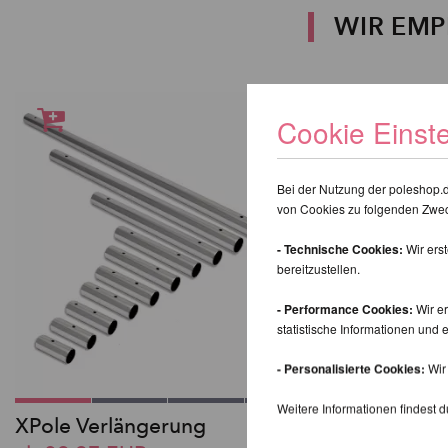
WIR EMP
Cookie Einst
Bei der Nutzung der poleshop.
von Cookies zu folgenden Zwe
- Technische Cookies:
Wir ers
bereitzustellen.
- Performance Cookies:
Wir er
statistische Informationen un
- Personalisierte Cookies:
Wir 
Weitere Informationen findest d
XPole Verlängerung
Lupit Pole