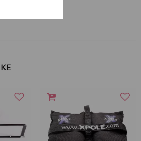
en
RKE