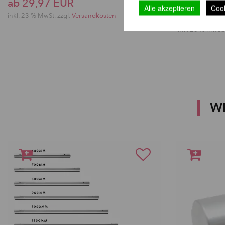
ab 29,97 EUR
Bodenauf
Alle akzeptieren
Cook
20,66 EU
inkl. 23 % MwSt. zzgl.
Versandkosten
inkl. 23 % MwSt.
W