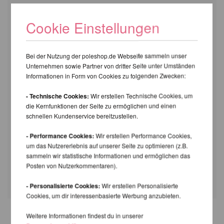
WIRKUNG
Cookie Einstellungen
Extra Grip an der Stange.
Pflegend und feuchtigkeitsspendend.
Beugt Schuppenbildung und Abblättern
Bei der Nutzung der poleshop.de Webseite sammeln unser
durch Trockenheit vor.
Unternehmen sowie Partner von dritter Seite unter Umständen
Informationen in Form von Cookies zu folgenden Zwecken:
ANWENDUNG
- Technische Cookies:
Wir erstellen Technische Cookies, um
Eine kleine Menge auf die Haut auftragen.
die Kernfunktionen der Seite zu ermöglichen und einen
schnellen Kundenservice bereitzustellen.
Einreiben, bis es vollständig eingezogen
ist.
- Performance Cookies:
Wir erstellen Performance Cookies,
1–2 Minuten vor dem Training warten.
um das Nutzererlebnis auf unserer Seite zu optimieren (z.B.
Bei Bedarf erneut auftragen.
sammeln wir statistische Informationen und ermöglichen das
Posten von Nutzerkommentaren).
- Personalisierte Cookies:
Wir erstellen Personalisierte
Cookies, um dir interessenbasierte Werbung anzubieten.
Weitere Informationen findest du in unserer