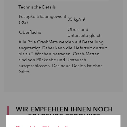
Technische Details
Festigkeit/Raumgewicht
35 kg/m³
(RG)
Ober- und
Oberfläche
Unterseite gleich
Alle Pole CrashMats werden auf Bestellung
angefertigt. Daher kann die Lieferzeit derzeit
bis zu 2 Wochen betragen. Crash-Matten
sind von Rückgabe und Umtausch
ausgeschlossen. Das neue Design ist ohne
Griffe.
WIR EMPFEHLEN IHNEN NOCH
FOLGENDE PRODUKTE