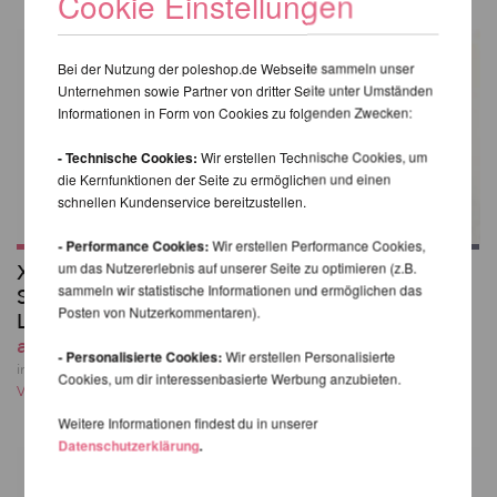
Cookie Einstellungen
Bei der Nutzung der poleshop.de Webseite sammeln unser
Unternehmen sowie Partner von dritter Seite unter Umständen
Informationen in Form von Cookies zu folgenden Zwecken:
- Technische Cookies:
Wir erstellen Technische Cookies, um
die Kernfunktionen der Seite zu ermöglichen und einen
schnellen Kundenservice bereitzustellen.
- Performance Cookies:
Wir erstellen Performance Cookies,
um das Nutzererlebnis auf unserer Seite zu optimieren (z.B.
X-Pole Pro XPert
Poledancerka
sammeln wir statistische Informationen und ermöglichen das
Spinning Pole mit X-
Knieschützer©
Posten von Nutzerkommentaren).
Lock
43,41 EUR
ab 412,41 EUR
inkl. 23 % MwSt. zzgl.
- Personalisierte Cookies:
Wir erstellen Personalisierte
Versandkosten
inkl. 23 % MwSt. zzgl.
Cookies, um dir interessenbasierte Werbung anzubieten.
Versandkosten
Weitere Informationen findest du in unserer
Datenschutzerklärung
.