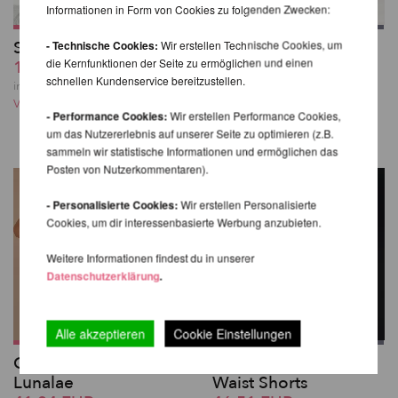
Informationen in Form von Cookies zu folgenden Zwecken:
Strümpfe mit Streifen
Lure You Low Waist
- Technische Cookies:
Wir erstellen Technische Cookies, um
die Kernfunktionen der Seite zu ermöglichen und einen
19,64 EUR
Garter Shorts - Luna
schnellen Kundenservice bereitzustellen.
38,24 EUR
inkl. 23 % MwSt. zzgl.
Versandkosten
inkl. 23 % MwSt. zzgl.
- Performance Cookies:
Wir erstellen Performance Cookies,
Versandkosten
um das Nutzererlebnis auf unserer Seite zu optimieren (z.B.
sammeln wir statistische Informationen und ermöglichen das
Posten von Nutzerkommentaren).
- Personalisierte Cookies:
Wir erstellen Personalisierte
Cookies, um dir interessenbasierte Werbung anzubieten.
Weitere Informationen findest du in unserer
Datenschutzerklärung
.
Alle akzeptieren
Cookie Einstellungen
Carla Bike Shorts -
Sasha Meow High
Lunalae
Waist Shorts