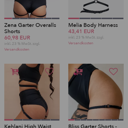
Zena Garter Overalls
Melia Body Harness
Shorts
43,41 EUR
60,98 EUR
inkl. 23 % MwSt. zzgl.
Versandkosten
inkl. 23 % MwSt. zzgl.
Versandkosten
Kehlani High Waist
Bliss Garter Shorts -