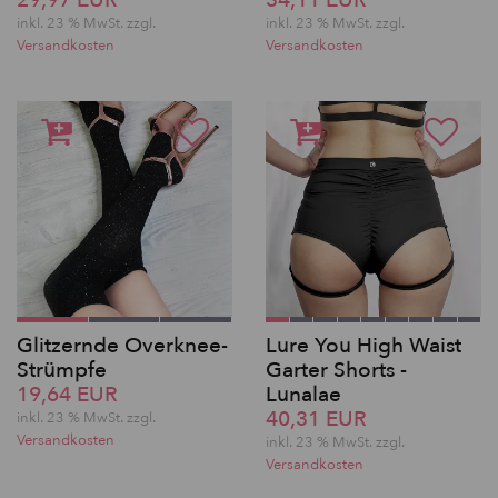
29,97 EUR
34,11 EUR
inkl. 23 % MwSt. zzgl.
inkl. 23 % MwSt. zzgl.
Versandkosten
Versandkosten
Glitzernde Overknee-
Lure You High Waist
Strümpfe
Garter Shorts -
19,64 EUR
Lunalae
40,31 EUR
inkl. 23 % MwSt. zzgl.
Versandkosten
inkl. 23 % MwSt. zzgl.
Versandkosten