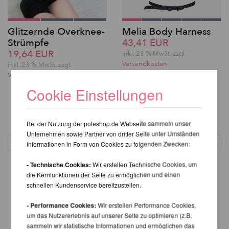
Glitzernde Overknee-
Melia Body Harness
Strümpfe
43,41 EUR
19,64 EUR
inkl. 23 % MwSt.
zzgl.
Versandkosten
inkl. 23 % MwSt.
zzgl.
Versandkosten
Cookie Einstellungen
1
Bei der Nutzung der poleshop.de Webseite sammeln unser
Unternehmen sowie Partner von dritter Seite unter Umständen
Informationen in Form von Cookies zu folgenden Zwecken:
- Technische Cookies:
Wir erstellen Technische Cookies, um
die Kernfunktionen der Seite zu ermöglichen und einen
schnellen Kundenservice bereitzustellen.
- Performance Cookies:
Wir erstellen Performance Cookies,
um das Nutzererlebnis auf unserer Seite zu optimieren (z.B.
sammeln wir statistische Informationen und ermöglichen das