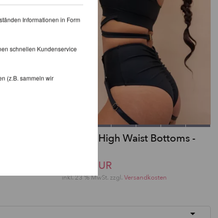
ständen Informationen in Form
inen schnellen Kundenservice
en (z.B. sammeln wir
-Strümpfe
Kehlani High Waist Bottoms -
Lunalae
50,65 EUR
en
inkl. 23 % MwSt.
zzgl.
Versandkosten