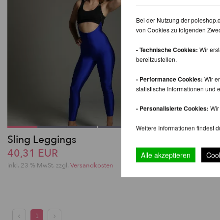
Bei der Nutzung der poleshop.
von Cookies zu folgenden Zwe
- Technische Cookies:
Wir ers
bereitzustellen.
- Performance Cookies:
Wir er
statistische Informationen un
- Personalisierte Cookies:
Wir 
Weitere Informationen findest d
Sling Leggings
Carla Bike
40,31 EUR
41,34 EU
Alle akzeptieren
Cook
inkl. 23 % MwSt.
zzgl.
Versandkosten
inkl. 23 % MwSt.
1