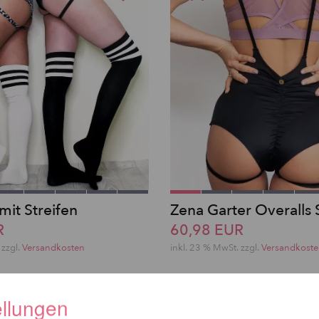
mit Streifen
Zena Garter Overalls 
R
60,98 EUR
zzgl.
Versandkosten
inkl. 23 % MwSt.
zzgl.
Versandkost
ellungen