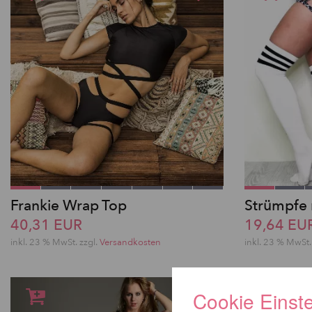
Frankie Wrap Top
Strümpfe 
40,31 EUR
19,64 EU
inkl. 23 % MwSt.
zzgl.
Versandkosten
inkl. 23 % MwSt.
Cookie Einst