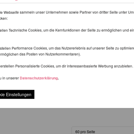
de Webseite sammeln unser Unternehmen sowie Partner von dritter Seite unter Um
cken:
tellen Technische Cookies, um die Kernfunktionen der Seite zu ermöglichen und e
stellen Performance Cookies, um das Nutzererlebnis auf unserer Seite zu optimier
d ermöglichen das Posten von Nutzerkommentaren).
erstellen Personalisierte Cookies, um dir interessenbasierte Werbung anzubieten.
u in unserer
Datenschutzerklärung
.
 Shorts - Lunalae
Glitzernde Overknee
R
19,64 EUR
ie Einstellungen
zzgl.
Versandkosten
inkl. 23 % MwSt.
zzgl.
Versandkost