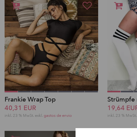
Frankie Wrap Top
Strümpfe 
40,31 EUR
19,64 EU
inkl. 23 % MwSt.
exkl.
gastos de envio
inkl. 23 % MwSt.