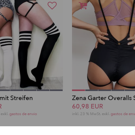
mit Streifen
Zena Garter Overalls 
R
60,98 EUR
exkl.
gastos de envio
inkl. 23 % MwSt.
exkl.
gastos de env