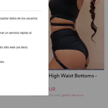
copilar datos de los usuarios
nar un servicio rápido al
o sitio web (es decir,
ses.
-Strümpfe
Kehlani High Waist Bottoms -
Lunalae
50,65 EUR
io
inkl. 23 % MwSt.
exkl.
gastos de envio