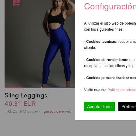
Configuració
Al utilizar el sitio web de pol
con los siguientes fines:
- Cookies técnicas:
recopilamo
cliente.
- Cookies de rendimiento:
reco
recopilamos estadísticas y le p
- Cookies personalizadas:
rec
Visite nuestra
Política de priva
Sling Leggings
Carla Bike
40,31 EUR
41,34 EU
Aceptar todo
Prefere
inkl. 23 % MwSt.
exkl.
gastos de envio
inkl. 23 % MwSt.