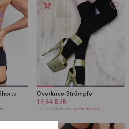
Shorts
Overknee-Strümpfe
19,64 EUR
io
inkl. 23 % MwSt.
exkl.
gastos de envio