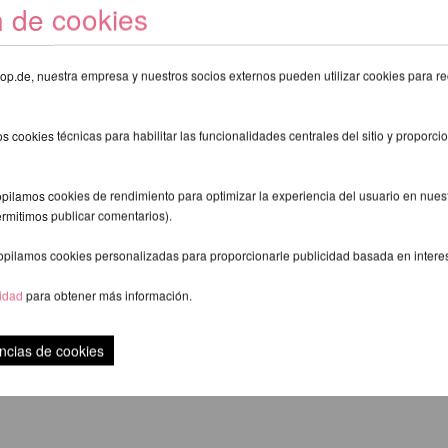
n de cookies
eshop.de, nuestra empresa y nuestros socios externos pueden utilizar cookies para re
s cookies técnicas para habilitar las funcionalidades centrales del sitio y proporcio
pilamos cookies de rendimiento para optimizar la experiencia del usuario en nuestr
ermitimos publicar comentarios).
opilamos cookies personalizadas para proporcionarle publicidad basada en intere
cidad
para obtener más información.
 Shorts - Lunalae
Glitzernde Overknee
R
19,64 EUR
ncias de cookies
exkl.
gastos de envio
inkl. 23 % MwSt.
exkl.
gastos de env