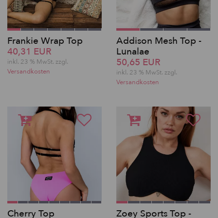
Frankie Wrap Top
Addison Mesh Top -
40,31 EUR
Lunalae
50,65 EUR
inkl. 23 % MwSt.
zzgl.
Versandkosten
inkl. 23 % MwSt.
zzgl.
Versandkosten
Cherry Top
Zoey Sports Top -