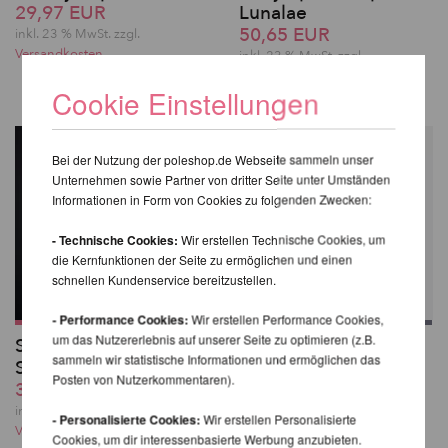
29,97 EUR
Lunalae
50,65 EUR
inkl. 23 % MwSt.
zzgl.
Versandkosten
inkl. 23 % MwSt.
zzgl.
Versandkosten
Cookie Einstellungen
Bei der Nutzung der poleshop.de Webseite sammeln unser
Unternehmen sowie Partner von dritter Seite unter Umständen
Informationen in Form von Cookies zu folgenden Zwecken:
- Technische Cookies:
Wir erstellen Technische Cookies, um
die Kernfunktionen der Seite zu ermöglichen und einen
schnellen Kundenservice bereitzustellen.
- Performance Cookies:
Wir erstellen Performance Cookies,
um das Nutzererlebnis auf unserer Seite zu optimieren (z.B.
Sasha Meow
Melia Body Harness
sammeln wir statistische Informationen und ermöglichen das
Scratches Top
43,41 EUR
Posten von Nutzerkommentaren).
39,28 EUR
inkl. 23 % MwSt.
zzgl.
Versandkosten
inkl. 23 % MwSt.
zzgl.
- Personalisierte Cookies:
Wir erstellen Personalisierte
Versandkosten
Cookies, um dir interessenbasierte Werbung anzubieten.