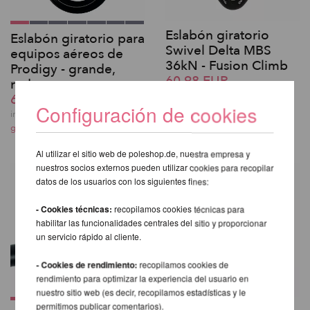
Eslabón giratorio
Eslabón giratorio para
Swivel Delta MBS
equipos aéreos de
36kN - Fusion Climb
Prodigy - grande,
60,98 EUR
redon
incl. 23 % I.V.A. exkl.
60,98 EUR
Configuración de cookies
gastos de envio
incl. 23 % I.V.A. exkl.
gastos de envio
Al utilizar el sitio web de poleshop.de, nuestra empresa y
nuestros socios externos pueden utilizar cookies para recopilar
datos de los usuarios con los siguientes fines:
- Cookies técnicas:
recopilamos cookies técnicas para
habilitar las funcionalidades centrales del sitio y proporcionar
un servicio rápido al cliente.
- Cookies de rendimiento:
recopilamos cookies de
rendimiento para optimizar la experiencia del usuario en
nuestro sitio web (es decir, recopilamos estadísticas y le
permitimos publicar comentarios).