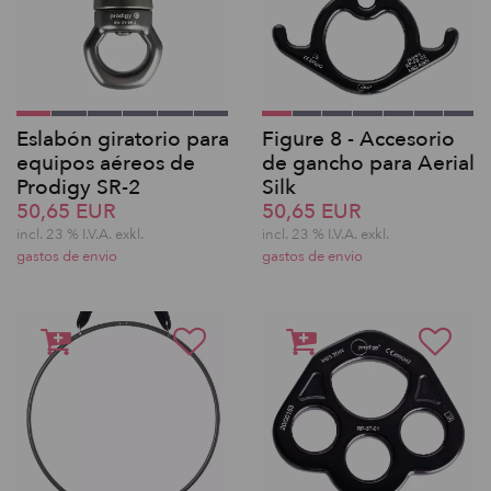
Eslabón giratorio para
Figure 8 - Accesorio
equipos aéreos de
de gancho para Aerial
Prodigy SR-2
Silk
50,65 EUR
50,65 EUR
incl. 23 % I.V.A. exkl.
incl. 23 % I.V.A. exkl.
gastos de envio
gastos de envio