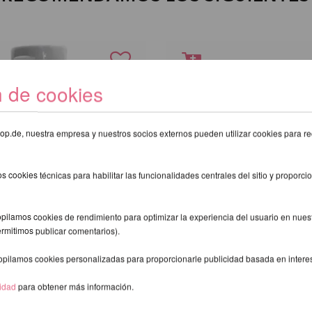
n de cookies
eshop.de, nuestra empresa y nuestros socios externos pueden utilizar cookies para re
s cookies técnicas para habilitar las funcionalidades centrales del sitio y proporcio
pilamos cookies de rendimiento para optimizar la experiencia del usuario en nuestr
ermitimos publicar comentarios).
opilamos cookies personalizadas para proporcionarle publicidad basada en intere
p 60ml
Monkey Hands Grip
cidad
para obtener más información.
R
antibacteriano 50ml
exkl.
gastos de envio