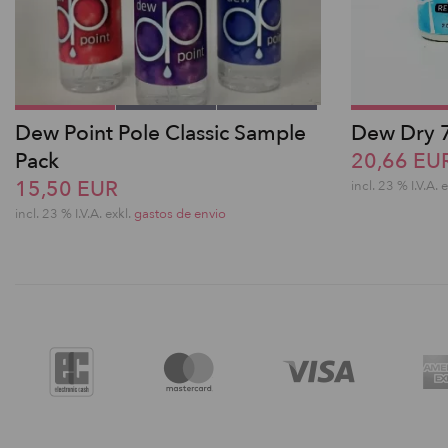
Dew Point Pole Classic Sample
Dew Dry 
Pack
20,66 EU
15,50 EUR
incl. 23 % I.V.A. 
incl. 23 % I.V.A. exkl.
gastos de envio