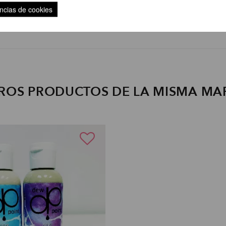
19,64 EUR
ncias de cookies
incl. 23 % I.V.A. exkl.
gastos de envi
ROS PRODUCTOS DE LA MISMA MA