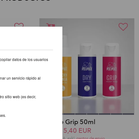
copilar datos de los usuarios
nar un servicio rápido al
o sitio web (es decir,
ses.
Polipole Grip 50ml
desde 15,40 EUR
incl. 23 % I.V.A. exkl.
gastos de envio