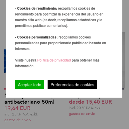
TAMBIÉN LE RECOMENDAMOS
- Cookies de rendimiento:
recopilamos cookies de
LOS SIGUIENTES PRODUCTOS
rendimiento para optimizar la experiencia del usuario en
nuestro sitio web (es decir, recopilamos estadísticas y le
permitimos publicar comentarios).
- Cookies personalizadas:
recopilamos cookies
personalizadas para proporcionarle publicidad basada en
intereses.
Visite nuestra
Política de privacidad
para obtener más
información.
Aceptar todo
Preferencias de cookies
Monkey Hands Grip
Polipole Grip 50ml
antibacteriano 50ml
desde 15,40 EUR
19,64 EUR
incl. 23 % I.V.A. exkl.
gastos de envio
incl. 23 % I.V.A. exkl.
gastos de envio