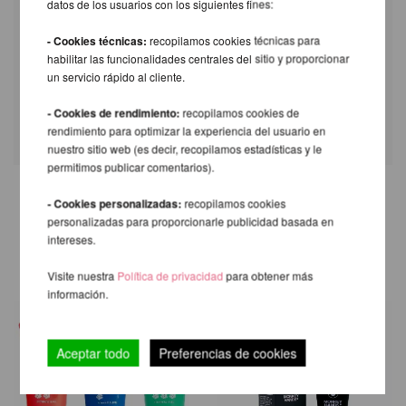
datos de los usuarios con los siguientes fines:
Keep out of reach of children.
- Cookies técnicas:
recopilamos cookies técnicas para
habilitar las funcionalidades centrales del sitio y proporcionar
"The Cleaner" is your perfect partner for a
un servicio rápido al cliente.
cleaner, safer & more sustainable training
experience.
- Cookies de rendimiento:
recopilamos cookies de
rendimiento para optimizar la experiencia del usuario en
nuestro sitio web (es decir, recopilamos estadísticas y le
permitimos publicar comentarios).
- Cookies personalizadas:
recopilamos cookies
OTROS PRODUCTOS DE LA
personalizadas para proporcionarle publicidad basada en
MISMA MARCA
intereses.
Visite nuestra
Política de privacidad
para obtener más
información.
Aceptar todo
Preferencias de cookies