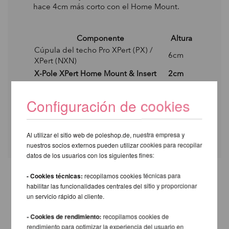
hace 4cm más corto con el Home Mount.
Componente
Altura
Cúpula del techo Pro XPert (PX) /
6cm
XPert (NXN)
X-Pole XPert Home Mount & Insert
2cm
Soporte de techo horizontal
8cm
Soporte de techo inclinado para
Configuración de cookies
10,5cm
barra giratoria XPert
Home Mount Installation PDF descargar
Al utilizar el sitio web de poleshop.de, nuestra empresa y
nuestros socios externos pueden utilizar cookies para recopilar
datos de los usuarios con los siguientes fines:
- Cookies técnicas:
recopilamos cookies técnicas para
habilitar las funcionalidades centrales del sitio y proporcionar
OTROS PRODUCTOS DE LA
un servicio rápido al cliente.
MISMA MARCA
- Cookies de rendimiento:
recopilamos cookies de
rendimiento para optimizar la experiencia del usuario en