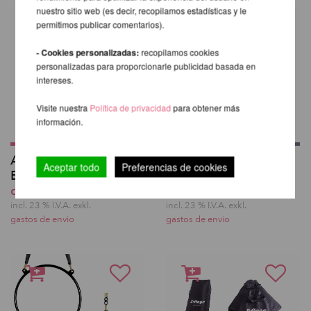
nuestro sitio web (es decir, recopilamos estadísticas y le
permitimos publicar comentarios).
- Cookies personalizadas:
recopilamos cookies
personalizadas para proporcionarle publicidad basada en
intereses.
Visite nuestra
Política de privacidad
para obtener más
información.
Adaptador Superior
Marco base para X-
Aceptar todo
Preferencias de cookies
Extendido - X-Pole
Stage/-Lite/-Pro
desde 71,32 EUR
desde 568,49 EUR
incl. 23 % I.V.A. exkl.
incl. 23 % I.V.A. exkl.
gastos de envio
gastos de envio