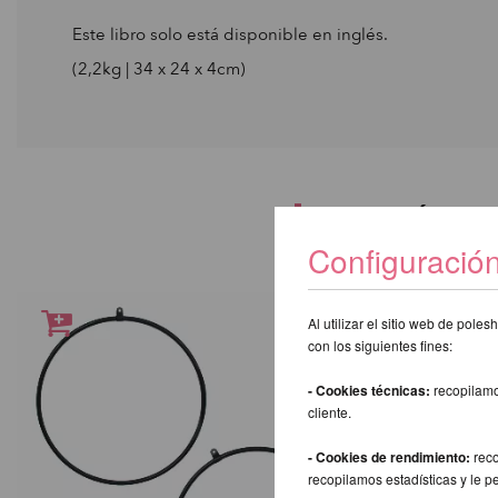
Este libro solo está disponible en inglés.
(2,2kg | 34 x 24 x 4cm)
TAMBIÉN L
Configuració
Al utilizar el sitio web de pol
con los siguientes fines:
- Cookies técnicas:
recopilamo
cliente.
- Cookies de rendimiento:
reco
recopilamos estadísticas y le p