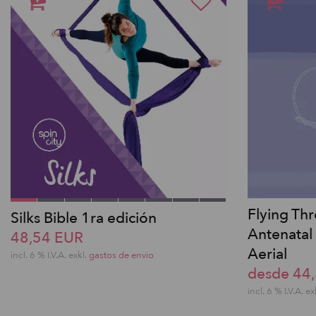
Flying Th
Silks Bible 1ra edición
Antenatal 
48,54 EUR
Aerial
incl. 6 % I.V.A. exkl.
gastos de envio
desde 44
incl. 6 % I.V.A. ex