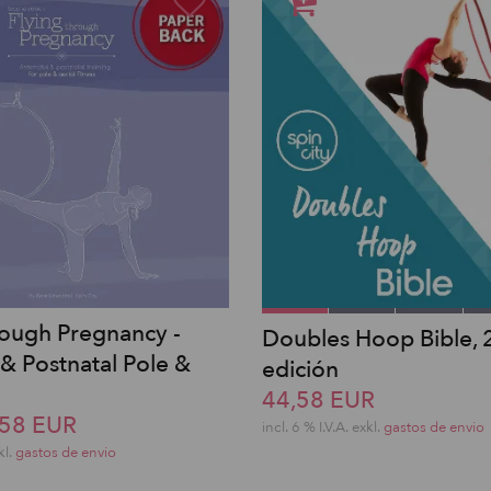
rough Pregnancy -
Doubles Hoop Bible, 
& Postnatal Pole &
edición
44,58 EUR
,58 EUR
incl. 6 % I.V.A. exkl.
gastos de envio
kl.
gastos de envio