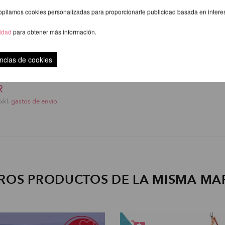
opilamos cookies personalizadas para proporcionarle publicidad basada en intere
cidad
para obtener más información.
ncias de cookies
Aro Aéreo V2
R
exkl.
gastos de envio
ROS PRODUCTOS DE LA MISMA MA