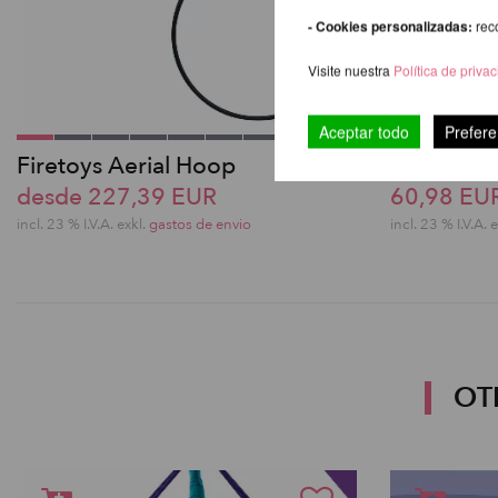
- Cookies personalizadas:
rec
Visite nuestra
Política de priva
Aceptar todo
Prefere
Firetoys Aerial Hoop
Bolsa de 
desde 227,39 EUR
60,98 EU
incl. 23 % I.V.A. exkl.
gastos de envio
incl. 23 % I.V.A. 
OT