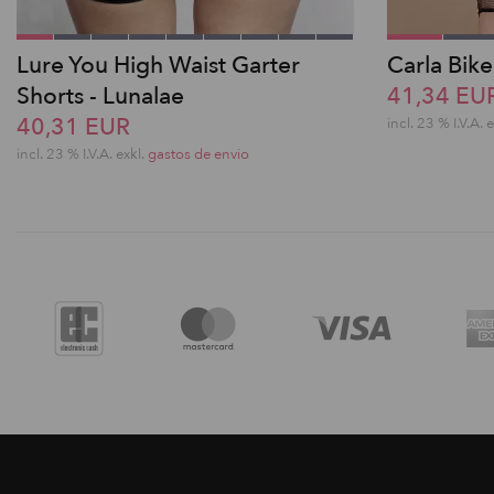
Lure You High Waist Garter
Carla Bike
Shorts - Lunalae
41,34 EU
40,31 EUR
incl. 23 % I.V.A. 
incl. 23 % I.V.A. exkl.
gastos de envio