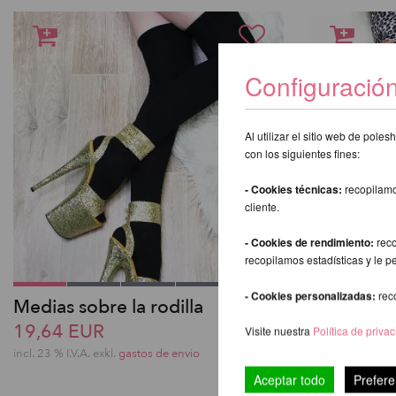
Configuració
Al utilizar el sitio web de pol
con los siguientes fines:
- Cookies técnicas:
recopilamo
cliente.
- Cookies de rendimiento:
reco
recopilamos estadísticas y le p
- Cookies personalizadas:
rec
Medias sobre la rodilla
Muslo Med
19,64 EUR
19,64 EU
Visite nuestra
Política de priva
incl. 23 % I.V.A. exkl.
gastos de envio
incl. 23 % I.V.A. 
Aceptar todo
Prefere