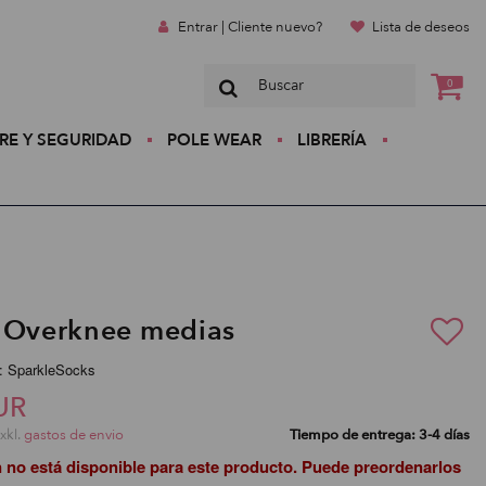
Entrar | Cliente nuevo?
Lista de deseos
0
RE Y SEGURIDAD
POLE WEAR
LIBRERÍA
 Overknee medias
:: SparkleSocks
UR
exkl.
gastos de envio
Tiempo de entrega: 3-4 días
n no está disponible para este producto. Puede preordenarlos