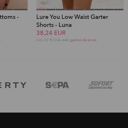
ttoms -
Lure You Low Waist Garter
Shorts - Luna
38,24 EUR
o
incl. 23 % I.V.A. exkl.
gastos de envio