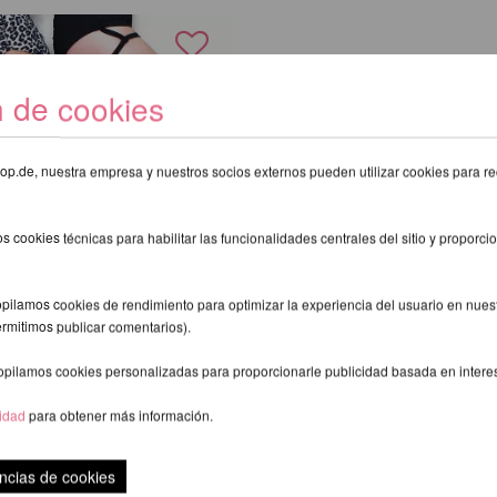
n de cookies
eshop.de, nuestra empresa y nuestros socios externos pueden utilizar cookies para re
s cookies técnicas para habilitar las funcionalidades centrales del sitio y proporcio
pilamos cookies de rendimiento para optimizar la experiencia del usuario en nuestr
ermitimos publicar comentarios).
opilamos cookies personalizadas para proporcionarle publicidad basada en intere
ias Altas con Rayas
R
cidad
para obtener más información.
exkl.
gastos de envio
ncias de cookies