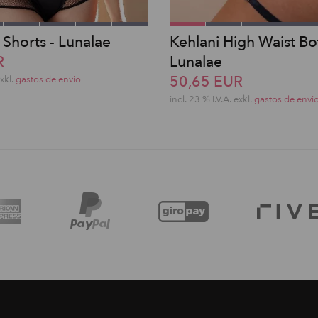
 Shorts - Lunalae
Kehlani High Waist Bo
R
Lunalae
50,65 EUR
exkl.
gastos de envio
incl. 23 % I.V.A. exkl.
gastos de envi