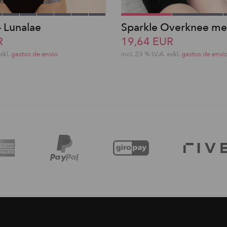
– Lunalae
Sparkle Overknee me
R
19,64 EUR
exkl.
gastos de envio
incl. 23 % I.V.A. exkl.
gastos de envi