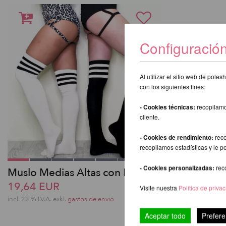
Configuració
Al utilizar el sitio web de pol
con los siguientes fines:
- Cookies técnicas:
recopilamo
cliente.
- Cookies de rendimiento:
reco
recopilamos estadísticas y le p
- Cookies personalizadas:
rec
Muslo Medias Altas con Rayas
19,64 EUR
Visite nuestra
Política de priva
incl. 23 % I.V.A. exkl.
gastos de envio
Aceptar todo
Prefere