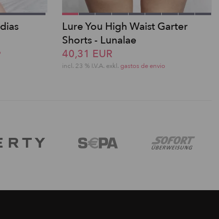
dias
Lure You High Waist Garter
Shorts - Lunalae
40,31 EUR
o
incl. 23 % I.V.A. exkl.
gastos de envio