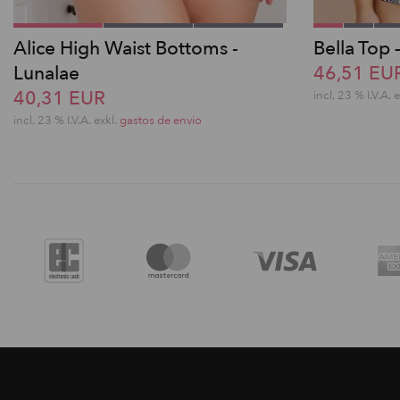
Alice High Waist Bottoms -
Bella Top 
Lunalae
46,51 EU
40,31 EUR
incl. 23 % I.V.A. 
incl. 23 % I.V.A. exkl.
gastos de envio