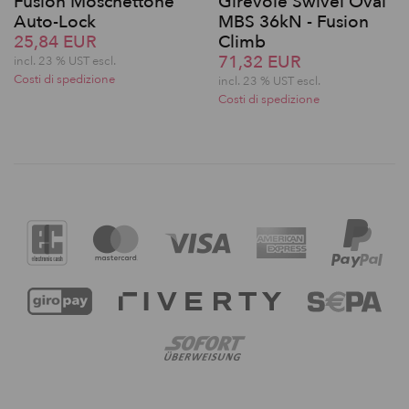
Fusion Moschettone
Girevole Swivel Oval
Auto-Lock
MBS 36kN - Fusion
25,84 EUR
Climb
71,32 EUR
incl. 23 % UST escl.
Costi di spedizione
incl. 23 % UST escl.
Costi di spedizione