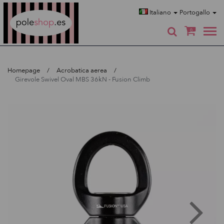
Poleshop.de
Italiano
Portogallo
0
Homepage
Acrobatica aerea
Girevole Swivel Oval MBS 36kN - Fusion Climb