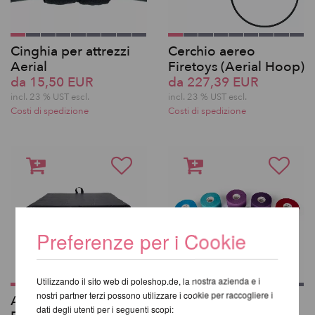
Cinghia per attrezzi
Cerchio aereo
Aerial
Firetoys (Aerial Hoop)
da 15,50 EUR
da 227,39 EUR
incl. 23 % UST escl.
incl. 23 % UST escl.
Costi di spedizione
Costi di spedizione
Preferenze per i Cookie
Utilizzando il sito web di poleshop.de, la nostra azienda e i
nostri partner terzi possono utilizzare i cookie per raccogliere i
Aerial Crash Mat -
Nastro adesivo 14m -
dati degli utenti per i seguenti scopi: