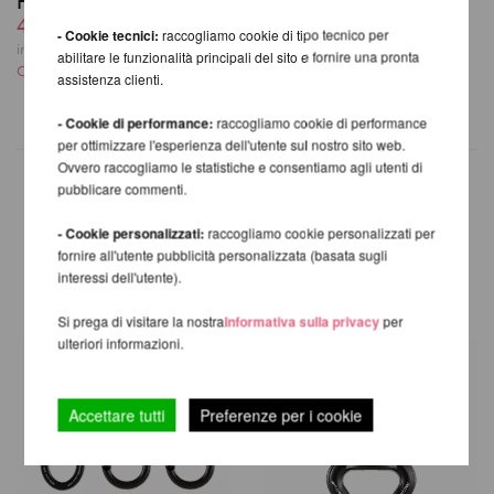
Firetoys F-200 DUO
Prodigy High Quality
412,41 EUR
12,40 EUR
- Cookie tecnici:
raccogliamo cookie di tipo tecnico per
incl. 23 % UST escl.
incl. 23 % UST escl.
abilitare le funzionalità principali del sito e fornire una pronta
Costi di spedizione
Costi di spedizione
assistenza clienti.
- Cookie di performance:
raccogliamo cookie di performance
per ottimizzare l'esperienza dell'utente sul nostro sito web.
Ovvero raccogliamo le statistiche e consentiamo agli utenti di
pubblicare commenti.
- Cookie personalizzati:
raccogliamo cookie personalizzati per
ALTRI PRODOTTI DELLA
fornire all'utente pubblicità personalizzata (basata sugli
STESSA MARCA
interessi dell'utente).
Si prega di visitare la nostra
Informativa sulla privacy
per
ulteriori informazioni.
Accettare tutti
Preferenze per i cookie