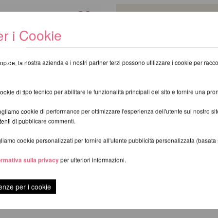
r i Cookie
op.de, la nostra azienda e i nostri partner terzi possono utilizzare i cookie per raccogl
kie di tipo tecnico per abilitare le funzionalità principali del sito e fornire una pron
gliamo cookie di performance per ottimizzare l'esperienza dell'utente sul nostro s
utenti di pubblicare commenti.
iamo cookie personalizzati per fornire all'utente pubblicità personalizzata (basata su
ormativa sulla privacy
per ulteriori informazioni.
 Fitness Grip 45 g
Lupit Pole Grip G3
R
da 18,59 EUR
enze per i cookie
scl.
Costi di spedizione
incl. 23 % UST escl.
Costi di spedizi