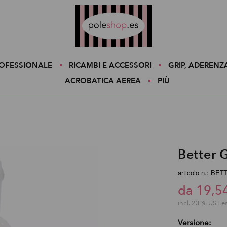
Poleshop.de
ROFESSIONALE
RICAMBI E ACCESSORI
GRIP, ADERENZ
ACROBATICA AEREA
PIÙ
Better 
articolo n.: B
da 19,5
incl. 23 % UST e
Versione: