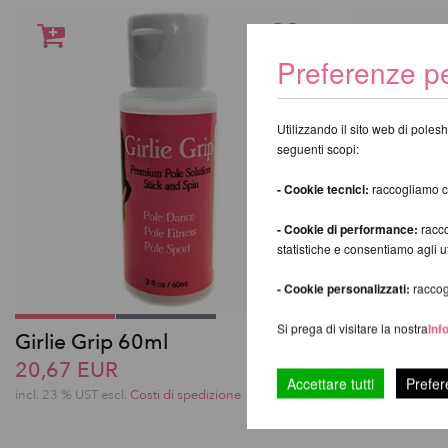
Preferenze pe
Utilizzando il sito web di polesh
seguenti scopi:
- Cookie tecnici:
raccogliamo coo
- Cookie di performance:
racco
statistiche e consentiamo agli 
- Cookie personalizzati:
raccogl
Si prega di visitare la nostra
Inf
Girlie Grip 60ml
iTac2 Pole
20,67 EUR
20,67 EU
Accettare tutti
Prefer
incl. 23 % UST escl.
Costi di spedizione
incl. 23 % UST e