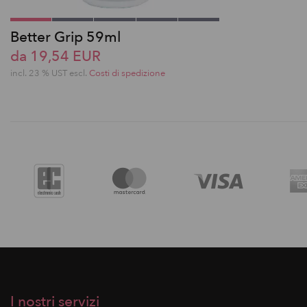
Better Grip 59ml
da 19,54 EUR
incl. 23 % UST escl.
Costi di spedizione
I nostri servizi