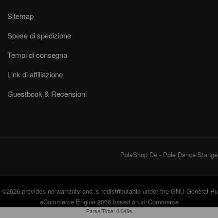
Sitemap
Spese di spedizione
Tempi di consegna
Link di affiliazione
Guestbook & Recensioni
PoleShop.De - Pole Dance Stangen
©2026 provides no warranty and is redistributable under the
GNU General Pub
eCommerce Engine 2006 based on
xt:Commerce
Parse Time: 0.049s