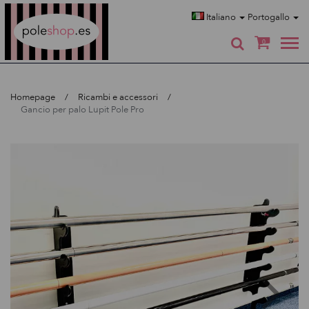
Poleshop.de
Italiano
Portogallo
0
Homepage
Ricambi e accessori
Gancio per palo Lupit Pole Pro