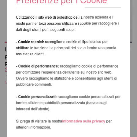
Utilizzando il sito web di poleshop.de, la nostra azienda e i
nostri partner terzi possono utilizzare i cookie per raccogliere i
dati degli utenti per i seguenti scopi:
- Cookie tecnici:
raccogliamo cookie di tipo tecnico per
abilitare le funzionalità principali del sito e fornire una pronta
Lupit Pole Grip G3 20
Lupit Pole Pro G4 per
assistenza clienti.
pezzi con scatola di
Studios
presentazione
da 775,21 EUR
- Cookie di performance:
raccogliamo cookie di performance
258,39 EUR
incl. 23 % UST escl.
per ottimizzare l'esperienza dell'utente sul nostro sito web.
Costi di spedizione
incl. 23 % UST escl.
Ovvero raccogliamo le statistiche e consentiamo agli utenti di
Costi di spedizione
pubblicare commenti.
- Cookie personalizzati:
raccogliamo cookie personalizzati per
fornire all'utente pubblicità personalizzata (basata sugli
interessi dell'utente).
Si prega di visitare la nostra
Informativa sulla privacy
per
ulteriori informazioni.
ALTRI PRODOTTI DELLA
STESSA MARCA