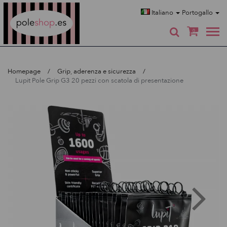
Poleshop.de
Italiano
Portogallo
0
Homepage
Grip, aderenza e sicurezza
Lupit Pole Grip G3 20 pezzi con scatola di presentazione