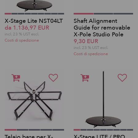
X-Stage Lite NST04LT
Shaft Alignment
da 1.136,97 EUR
Guide for removable
X-Pole Studio Pole
incl. 23 % UST escl.
9,30 EUR
Costi di spedizione
incl. 23 % UST escl.
Costi di spedizione
Telaio base per X-
X-Stage LITE / PRO