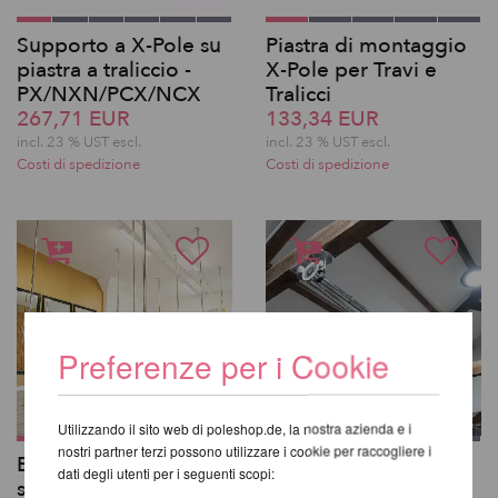
Supporto a X-Pole su
Piastra di montaggio
piastra a traliccio -
X-Pole per Travi e
PX/NXN/PCX/NCX
Tralicci
267,71 EUR
133,34 EUR
incl. 23 % UST escl.
incl. 23 % UST escl.
Costi di spedizione
Costi di spedizione
Preferenze per i Cookie
Utilizzando il sito web di poleshop.de, la nostra azienda e i
nostri partner terzi possono utilizzare i cookie per raccogliere i
BUILD-A-POLE X-Pole
Sistema PoleAway©
dati degli utenti per i seguenti scopi:
su misura fino a 4,5 m
443,42 EUR