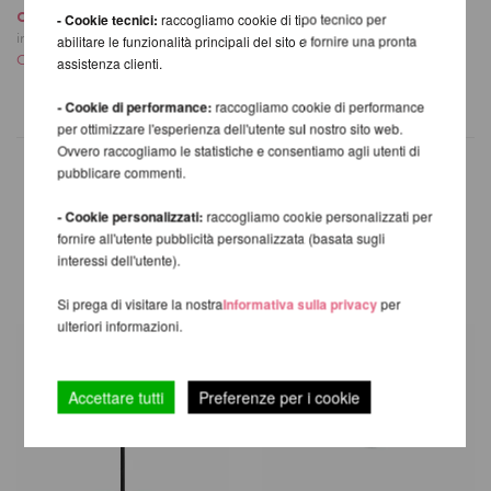
da 713,19 EUR
incl. 23 % UST escl.
- Cookie tecnici:
raccogliamo cookie di tipo tecnico per
Costi di spedizione
incl. 23 % UST escl.
abilitare le funzionalità principali del sito e fornire una pronta
Costi di spedizione
assistenza clienti.
- Cookie di performance:
raccogliamo cookie di performance
per ottimizzare l'esperienza dell'utente sul nostro sito web.
Ovvero raccogliamo le statistiche e consentiamo agli utenti di
pubblicare commenti.
- Cookie personalizzati:
raccogliamo cookie personalizzati per
ALTRI PRODOTTI DELLA
fornire all'utente pubblicità personalizzata (basata sugli
STESSA MARCA
interessi dell'utente).
Si prega di visitare la nostra
Informativa sulla privacy
per
ulteriori informazioni.
Accettare tutti
Preferenze per i cookie