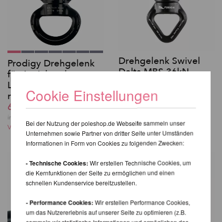
Drehgelenk Swivel
Prodigy Drehgelenk
Delta MBS 36kN -
für Aerial und
Fusion Climb
Luftakrobatik - groß,
Cookie Einstellungen
60,98 EUR
rund
inkl. 23 % MwSt. zzgl.
60,98 EUR
Versandkosten
inkl. 23 % MwSt. zzgl.
Bei der Nutzung der poleshop.de Webseite sammeln unser
Versandkosten
Unternehmen sowie Partner von dritter Seite unter Umständen
Informationen in Form von Cookies zu folgenden Zwecken:
- Technische Cookies:
Wir erstellen Technische Cookies, um
die Kernfunktionen der Seite zu ermöglichen und einen
schnellen Kundenservice bereitzustellen.
- Performance Cookies:
Wir erstellen Performance Cookies,
um das Nutzererlebnis auf unserer Seite zu optimieren (z.B.
sammeln wir statistische Informationen und ermöglichen das