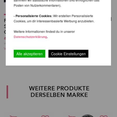
Posten von Nutzerkommentaren).
- Personalisierte Cookies:
Wir erstellen Personalisierte
Rigging-Set für Aerial
Polyester Strop,
Cookies, um dir interessenbasierte Werbung anzubieten.
Hoops / Lyra
Schlinge für Aerial-
102,33 EUR
Geräte
Weitere Informationen findest du in unserer
inkl. 23 % MwSt. zzgl.
Datenschutzerklärung
.
ab 15,50 EUR
Versandkosten
inkl. 23 % MwSt. zzgl.
Versandkosten
Alle akzeptieren
Cookie Einstellungen
WEITERE PRODUKTE
DERSELBEN MARKE