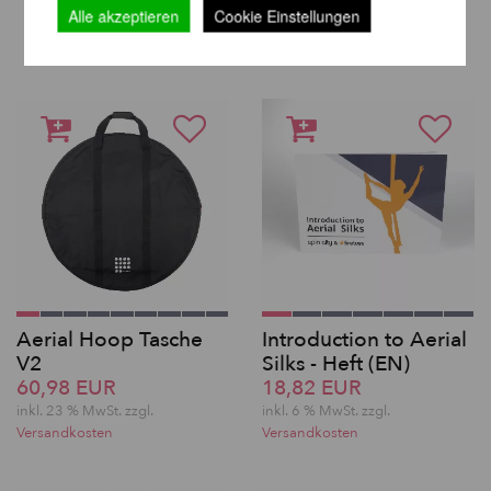
WEITERE PRODUKTE
Alle akzeptieren
Cookie Einstellungen
DERSELBEN MARKE
Aerial Hoop Tasche
Introduction to Aerial
V2
Silks - Heft (EN)
60,98 EUR
18,82 EUR
inkl. 23 % MwSt. zzgl.
inkl. 6 % MwSt. zzgl.
Versandkosten
Versandkosten