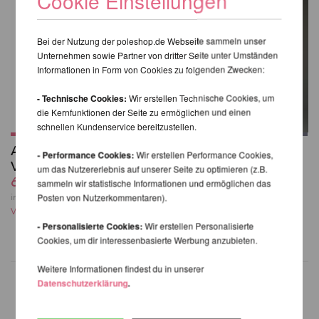
Cookie Einstellungen
Bei der Nutzung der poleshop.de Webseite sammeln unser
Unternehmen sowie Partner von dritter Seite unter Umständen
Informationen in Form von Cookies zu folgenden Zwecken:
- Technische Cookies:
Wir erstellen Technische Cookies, um
die Kernfunktionen der Seite zu ermöglichen und einen
schnellen Kundenservice bereitzustellen.
Aerial Hoop Tasche
Sling Leggings
- Performance Cookies:
Wir erstellen Performance Cookies,
V2
40,31 EUR
um das Nutzererlebnis auf unserer Seite zu optimieren (z.B.
60,98 EUR
inkl. 23 % MwSt. zzgl.
sammeln wir statistische Informationen und ermöglichen das
Versandkosten
inkl. 23 % MwSt. zzgl.
Posten von Nutzerkommentaren).
Versandkosten
- Personalisierte Cookies:
Wir erstellen Personalisierte
Cookies, um dir interessenbasierte Werbung anzubieten.
Weitere Informationen findest du in unserer
Datenschutzerklärung
.