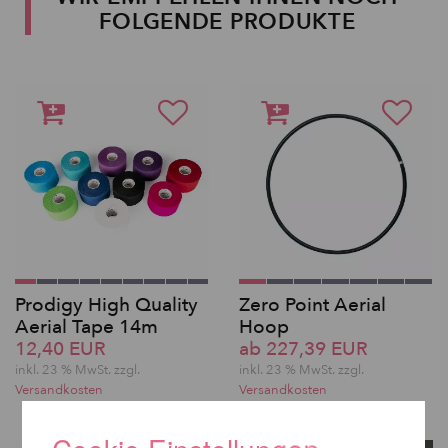
FOLGENDE PRODUKTE
Prodigy High Quality
Zero Point Aerial
Aerial Tape 14m
Hoop
12,40 EUR
ab 227,39 EUR
inkl. 23 % MwSt. zzgl.
inkl. 23 % MwSt. zzgl.
Versandkosten
Versandkosten