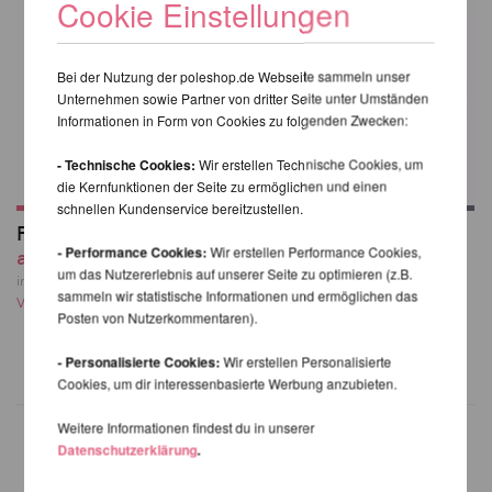
Cookie Einstellungen
Bei der Nutzung der poleshop.de Webseite sammeln unser
Unternehmen sowie Partner von dritter Seite unter Umständen
Informationen in Form von Cookies zu folgenden Zwecken:
- Technische Cookies:
Wir erstellen Technische Cookies, um
die Kernfunktionen der Seite zu ermöglichen und einen
schnellen Kundenservice bereitzustellen.
Firetoys Aerial Hoop
Prodigy Multi-point
- Performance Cookies:
Wir erstellen Performance Cookies,
ab 227,39 EUR
Aerial Hoop
um das Nutzererlebnis auf unserer Seite zu optimieren (z.B.
309,05 EUR
inkl. 23 % MwSt. zzgl.
sammeln wir statistische Informationen und ermöglichen das
Versandkosten
inkl. 23 % MwSt. zzgl.
Posten von Nutzerkommentaren).
Versandkosten
- Personalisierte Cookies:
Wir erstellen Personalisierte
Cookies, um dir interessenbasierte Werbung anzubieten.
Weitere Informationen findest du in unserer
Datenschutzerklärung
.