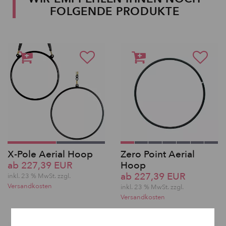
FOLGENDE PRODUKTE
X-Pole Aerial Hoop
Zero Point Aerial
ab 227,39 EUR
Hoop
ab 227,39 EUR
inkl. 23 % MwSt. zzgl.
Versandkosten
inkl. 23 % MwSt. zzgl.
Versandkosten