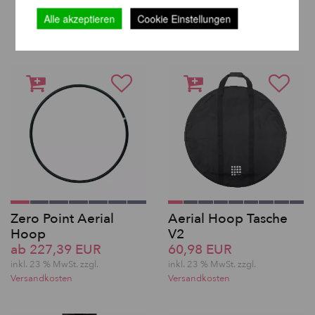
WEITERE PRODUKTE
DERSELBEN MARKE
Alle akzeptieren
Cookie Einstellungen
Zero Point Aerial
Aerial Hoop Tasche
Hoop
V2
ab 227,39 EUR
60,98 EUR
inkl. 23 % MwSt. zzgl.
inkl. 23 % MwSt. zzgl.
Versandkosten
Versandkosten