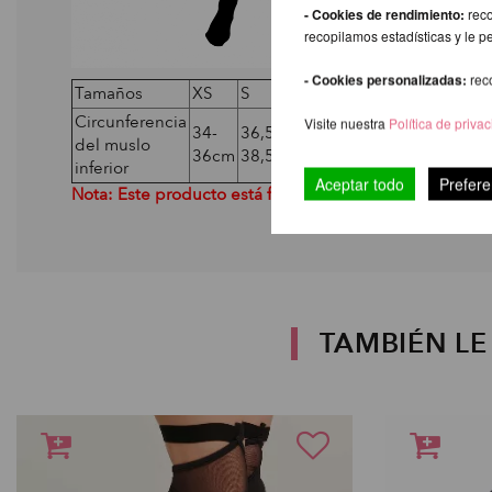
- Cookies de rendimiento:
reco
recopilamos estadísticas y le p
- Cookies personalizadas:
rec
Tamaños
XS
S
M
L
XL
Circunferencia
Visite nuestra
Política de priva
34-
36,5-
39-
41,5-
44-
del muslo
36cm
38,5cm
41cm
43,5cm
46cm
inferior
Aceptar todo
Prefere
Nota: Este producto está fabricado con material fino. 
TAMBIÉN L