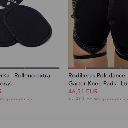
rka - Relleno extra
Rodilleras Poledance -
leras
Garter Knee Pads - Lu
R
46,51 EUR
exkl.
gastos de envio
incl. 23 % I.V.A. exkl.
gastos de envi