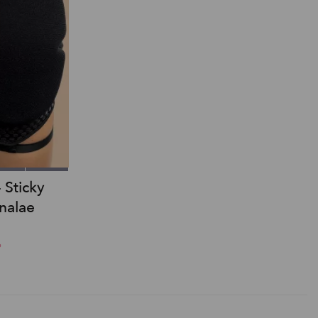
 Sticky
nalae
o