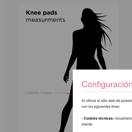
Configuració
Al utilizar el sitio web de pol
con los siguientes fines:
- Cookies técnicas:
recopilamo
cliente.