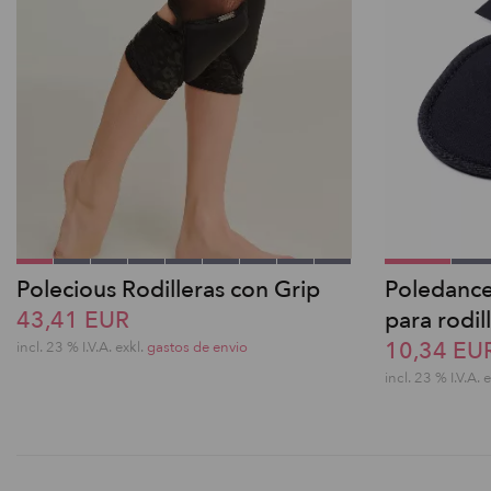
Polecious Rodilleras con Grip
Poledance
43,41 EUR
para rodil
10,34 EU
incl. 23 % I.V.A. exkl.
gastos de envio
incl. 23 % I.V.A. 