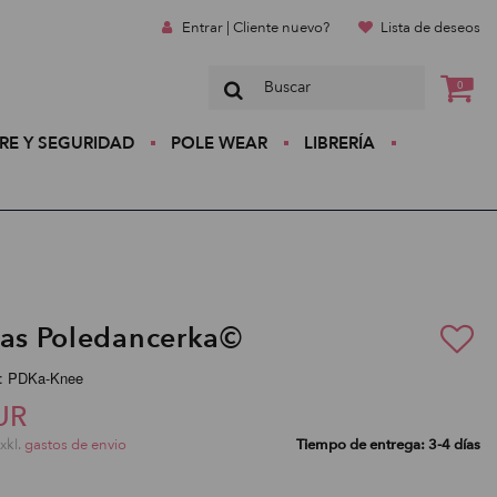
Entrar | Cliente nuevo?
Lista de deseos
0
RE Y SEGURIDAD
POLE WEAR
LIBRERÍA
ras Poledancerka©
:: PDKa-Knee
UR
exkl.
gastos de envio
Tiempo de entrega: 3-4 días