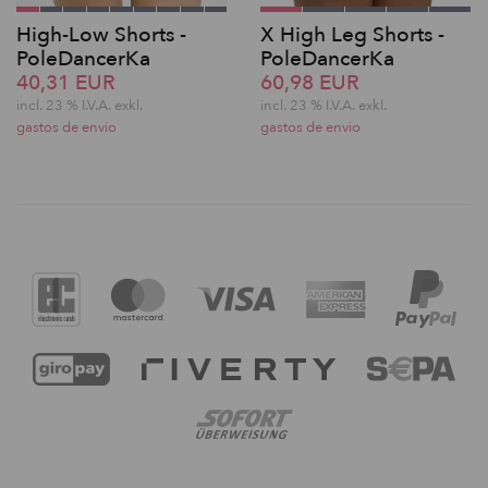
High-Low Shorts -
X High Leg Shorts -
PoleDancerKa
PoleDancerKa
40,31 EUR
60,98 EUR
incl. 23 % I.V.A. exkl.
incl. 23 % I.V.A. exkl.
gastos de envio
gastos de envio