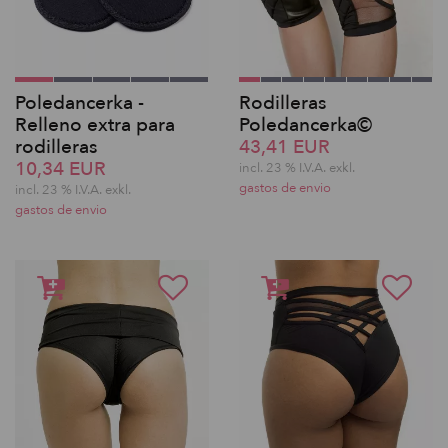
Poledancerka -
Rodilleras
Relleno extra para
Poledancerka©
rodilleras
43,41 EUR
10,34 EUR
incl. 23 % I.V.A. exkl.
gastos de envio
incl. 23 % I.V.A. exkl.
gastos de envio