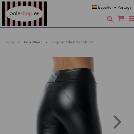
Poleshop.de
Español
Portugal
0
Inicio
Pole Wear
Grippy Pole Biker Shorts