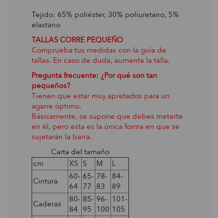
Tejido: 65% poliéster, 30% poliuretano, 5%
elastano
TALLAS CORRE PEQUEÑO
Comprueba tus medidas con la guía de
tallas. En caso de duda, aumenta la talla.
Pregunta frecuente: ¿Por qué son tan
pequeños?
Tienen que estar muy apretados para un
agarre óptimo.
Básicamente, se supone que debes meterte
en él, pero esta es la única forma en que se
sujetarán la barra.
Carta del tamaño
cm
XS
S
M
L
60-
65-
78-
84-
Cintura
64
77
83
89
80-
85-
96-
101-
Caderas
84
95
100
105