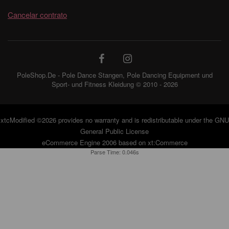
Cancelar contrato
PoleShop.De - Pole Dance Stangen, Pole Dancing Equipment und
Sport- und Fitness Kleidung © 2010 - 2026
xtcModified
©2026 provides no warranty and is redistributable under the
GNU
General Public License
eCommerce Engine 2006 based on
xt:Commerce
Parse Time: 0.046s