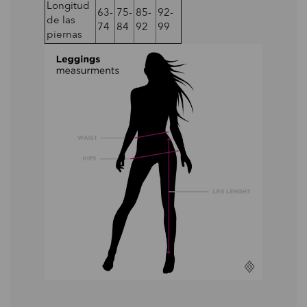
Longitud
63-
75-
85-
92-
de las
74
84
92
99
piernas