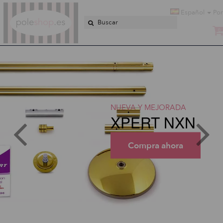
Poleshop.de
Español
Por
0
NUEVA Y MEJORADA
XPERT NXN
Compra ahora