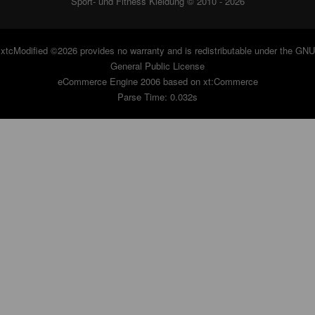
Sport- und Fitness Kleidung © 2010 - 2026
xtcModified
©2026 provides no warranty and is redistributable under the
GNU
General Public License
eCommerce Engine 2006 based on
xt:Commerce
Parse Time: 0.032s