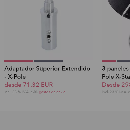
Adaptador Superior Extendido
3 paneles
- X-Pole
Pole X-Sta
desde 71,32 EUR
Desde 29
incl. 23 % I.V.A. exkl.
gastos de envio
incl. 23 % I.V.A. 