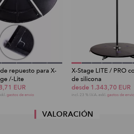
 de repuesto para X-
X-Stage LITE / PRO c
ge /-Lite
de silicona
8,71 EUR
desde 1.343,70 EUR
exkl.
gastos de envio
incl. 23 % I.V.A. exkl.
gastos de envi
VALORACIÓN