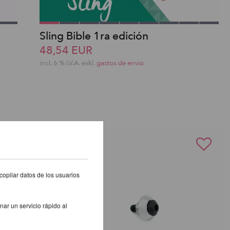
Sling Bible 1ra edición
48,54 EUR
incl. 6 % I.V.A. exkl.
gastos de envio
copilar datos de los usuarios
nar un servicio rápido al