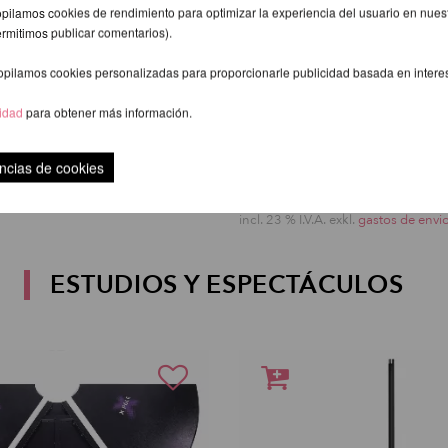
pilamos cookies de rendimiento para optimizar la experiencia del usuario en nuestr
ermitimos publicar comentarios).
opilamos cookies personalizadas para proporcionarle publicidad basada en intere
cidad
para obtener más información.
de Lupit Pole Pro
Placa de Montaje Aér
4,92 EUR
puntos Prodigy
ncias de cookies
31,01 EUR
exkl.
gastos de envio
incl. 23 % I.V.A. exkl.
gastos de envi
ESTUDIOS Y ESPECTÁCULOS