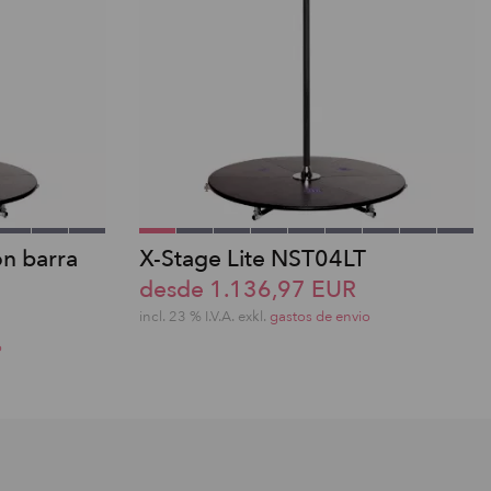
on barra
X-Stage Lite NST04LT
desde 1.136,97 EUR
incl. 23 % I.V.A. exkl.
gastos de envio
o