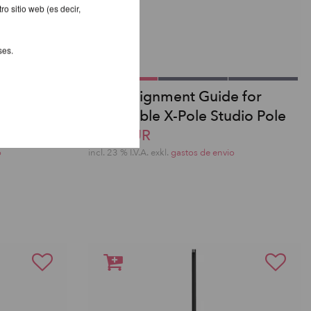
o sitio web (es decir,
ses.
eo de 3
Shaft Alignment Guide for
removable X-Pole Studio Pole
9,30 EUR
o
incl. 23 % I.V.A. exkl.
gastos de envio