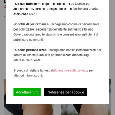
Lunalae
38,24 EUR
- Cookie tecnici:
raccogliamo cookie di tipo tecnico per
40,31 EUR
incl. 23 % UST escl.
abilitare le funzionalità principali del sito e fornire una pronta
Costi di spedizione
incl. 23 % UST escl.
assistenza clienti.
Costi di spedizione
- Cookie di performance:
raccogliamo cookie di performance
per ottimizzare l'esperienza dell'utente sul nostro sito web.
Ovvero raccogliamo le statistiche e consentiamo agli utenti di
pubblicare commenti.
- Cookie personalizzati:
raccogliamo cookie personalizzati per
fornire all'utente pubblicità personalizzata (basata sugli
ALTRI PRODOTTI DELLA
interessi dell'utente).
STESSA MARCA
Si prega di visitare la nostra
Informativa sulla privacy
per
ulteriori informazioni.
Accettare tutti
Preferenze per i cookie