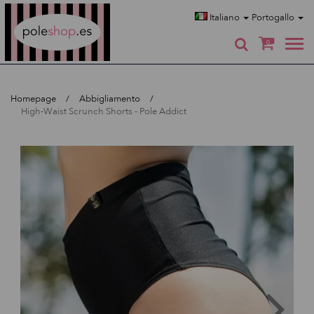
Poleshop.de
Italiano
Portogallo
0
Homepage
Abbigliamento
High-Waist Scrunch Shorts - Pole Addict