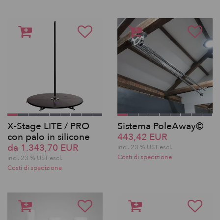
X-Stage LITE / PRO
Sistema PoleAway©
con palo in silicone
443,42 EUR
da 1.343,70 EUR
incl. 23 % UST escl.
Costi di spedizione
incl. 23 % UST escl.
Costi di spedizione