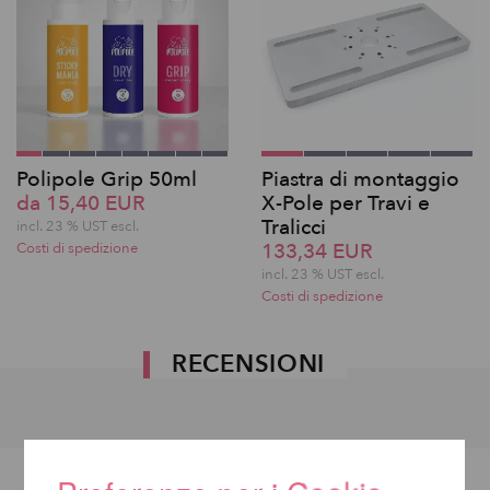
Polipole Grip 50ml
Piastra di montaggio
da 15,40 EUR
X-Pole per Travi e
Tralicci
incl. 23 % UST escl.
133,34 EUR
Costi di spedizione
incl. 23 % UST escl.
Costi di spedizione
RECENSIONI