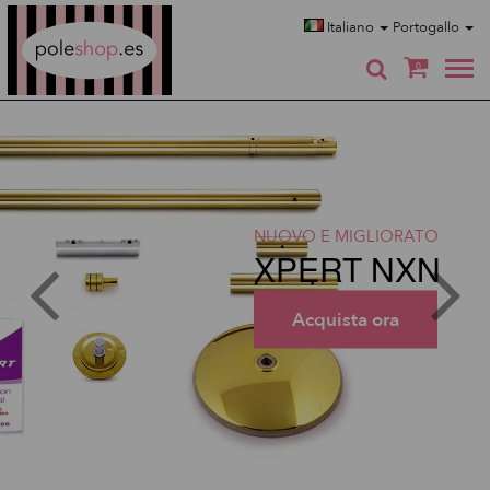
Poleshop.de
Italiano
Portogallo
0
NUOVO E MIGLIORATO
XPERT NXN
Acquista ora