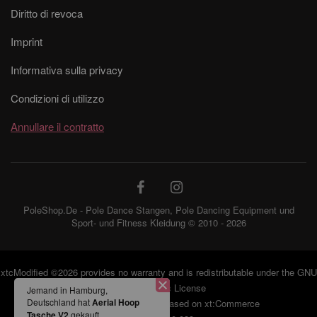
Diritto di revoca
Imprint
Informativa sulla privacy
Condizioni di utilizzo
Annullare il contratto
PoleShop.De - Pole Dance Stangen, Pole Dancing Equipment und
Sport- und Fitness Kleidung © 2010 - 2026
xtcModified
©2026 provides no warranty and is redistributable under the
GNU
Jemand in Hamburg,
General Public License
Deutschland hat
Aerial
eCommerce Engine 2006 based on
xt:Commerce
Hoop Tasche V2
gekauft.