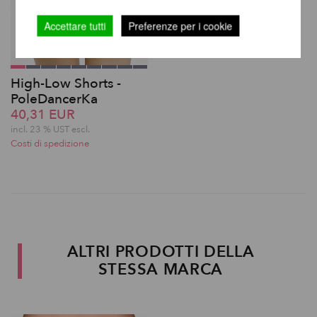
Accettare tutti
Preferenze per i cookie
High-Low Shorts -
PoleDancerKa
40,31 EUR
incl. 23 % UST escl.
Costi di spedizione
ALTRI PRODOTTI DELLA
STESSA MARCA