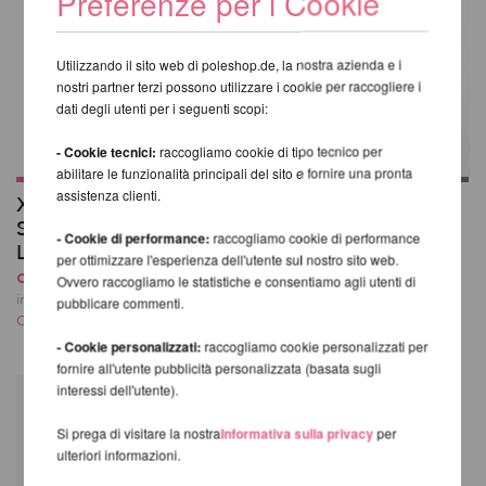
Preferenze per i Cookie
Utilizzando il sito web di poleshop.de, la nostra azienda e i
nostri partner terzi possono utilizzare i cookie per raccogliere i
dati degli utenti per i seguenti scopi:
- Cookie tecnici:
raccogliamo cookie di tipo tecnico per
abilitare le funzionalità principali del sito e fornire una pronta
assistenza clienti.
X-Pole Pro XPert
Ginocchiere
Spinning Pole con X-
Poledancerka ©
- Cookie di performance:
raccogliamo cookie di performance
Lock
43,41 EUR
per ottimizzare l'esperienza dell'utente sul nostro sito web.
da 412,41 EUR
incl. 23 % UST escl.
Ovvero raccogliamo le statistiche e consentiamo agli utenti di
Costi di spedizione
incl. 23 % UST escl.
pubblicare commenti.
Costi di spedizione
- Cookie personalizzati:
raccogliamo cookie personalizzati per
fornire all'utente pubblicità personalizzata (basata sugli
interessi dell'utente).
Si prega di visitare la nostra
Informativa sulla privacy
per
ulteriori informazioni.