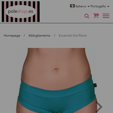
Poleshop.de
Italiano
Portogallo
0
Homepage
Abbigliamento
Essential Hot Pants