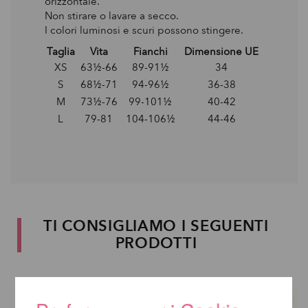
orizzontale.
Non stirare o lavare a secco.
I colori luminosi e scuri possono stingere.
Taglia
Vita
Fianchi
Dimensione UE
XS
63½-66
89-91½
34
S
68½-71
94-96½
36-38
M
73½-76
99-101½
40-42
L
79-81
104-106½
44-46
TI CONSIGLIAMO I SEGUENTI
PRODOTTI